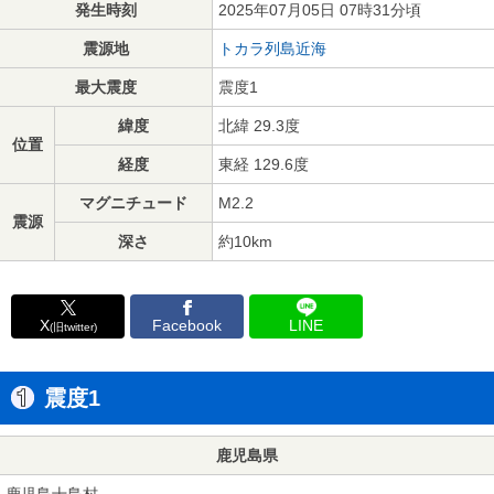
発生時刻
2025年07月05日 07時31分頃
震源地
トカラ列島近海
最大震度
震度1
緯度
北緯 29.3度
位置
経度
東経 129.6度
マグニチュード
M2.2
震源
深さ
約10km
X
Facebook
LINE
(旧twitter)
震度1
鹿児島県
鹿児島十島村