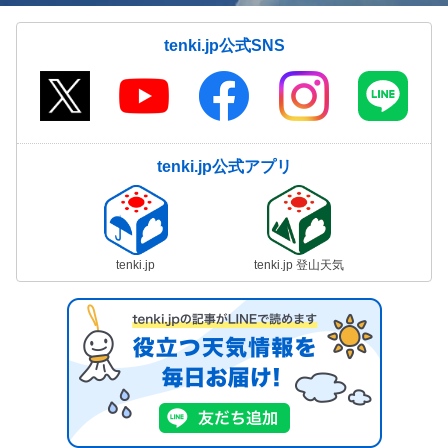
tenki.jp公式SNS
tenki.jp公式アプリ
tenki.jp
tenki.jp 登山天気