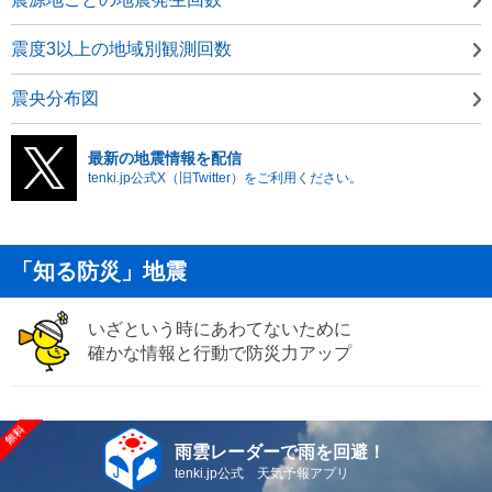
震度3以上の地域別観測回数
震央分布図
最新の地震情報を配信
tenki.jp公式X（旧Twitter）をご利用ください。
「知る防災」地震
いざという時にあわてないために
確かな情報と行動で防災力アップ
雨雲レーダーで雨を回避！
tenki.jp公式 天気予報アプリ