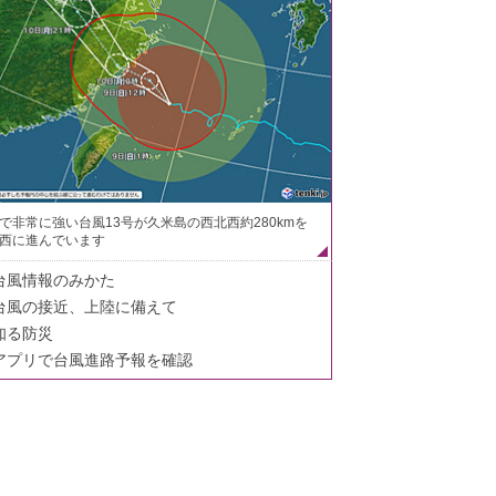
で非常に強い台風13号が久米島の西北西約280kmを
西に進んでいます
台風情報のみかた
台風の接近、上陸に備えて
知る防災
アプリで台風進路予報を確認