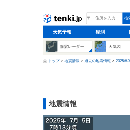
tenki.jp
検
天気予報
観測
雨雲レーダー
天気図
トップ
地震情報
過去の地震情報
2025年
地震情報