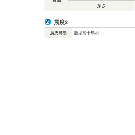
震源
深さ
震度2
鹿児島県
鹿児島十島村