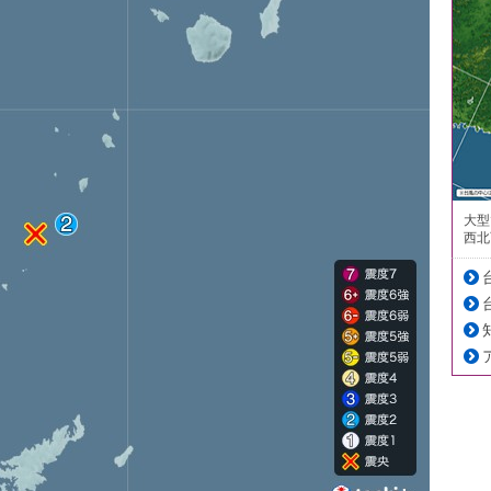
大型
西北