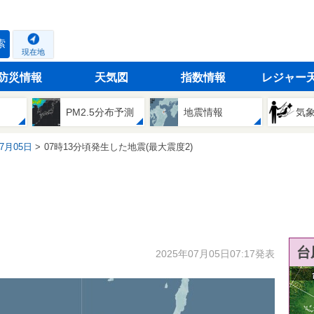
索
現在地
防災情報
天気図
指数情報
レジャー
PM2.5分布予測
地震情報
気
07月05日
07時13分頃発生した地震(最大震度2)
台
2025年07月05日07:17発表