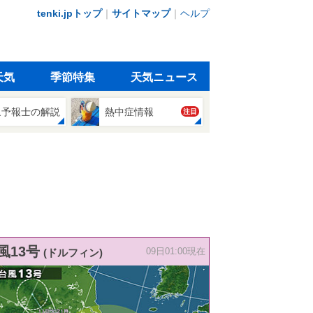
tenki.jpトップ
｜
サイトマップ
｜
ヘルプ
天気
季節特集
天気ニュース
象予報士の解説
熱中症情報
注目
風13号
(ドルフィン)
09日01:00現在