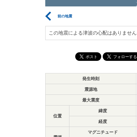
前の地震
この地震による津波の心配はありません
発生時刻
震源地
最大震度
緯度
位置
経度
マグニチュード