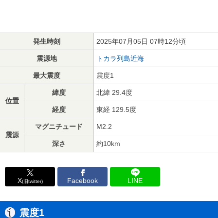
発生時刻
2025年07月05日 07時12分頃
震源地
トカラ列島近海
最大震度
震度1
緯度
北緯 29.4度
位置
経度
東経 129.5度
マグニチュード
M2.2
震源
深さ
約10km
X
Facebook
LINE
(旧twitter)
震度1