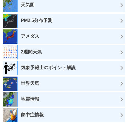
天気図
PM2.5分布予測
アメダス
2週間天気
気象予報士のポイント解説
世界天気
地震情報
熱中症情報