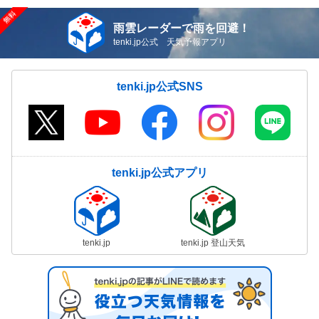
雨雲レーダーで雨を回避！
tenki.jp公式 天気予報アプリ
tenki.jp公式SNS
tenki.jp公式アプリ
tenki.jp
tenki.jp 登山天気