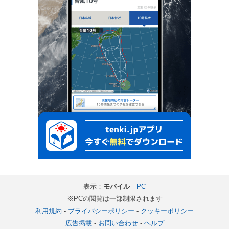
表示：
モバイル
｜
PC
※PCの閲覧は一部制限されます
利用規約
-
プライバシーポリシー
-
クッキーポリシー
広告掲載
-
お問い合わせ
-
ヘルプ