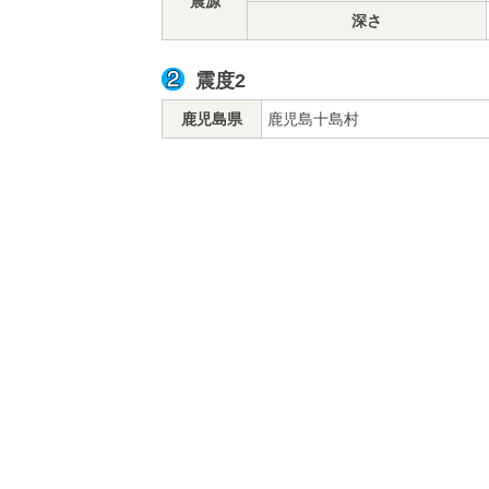
震源
深さ
震度2
鹿児島県
鹿児島十島村