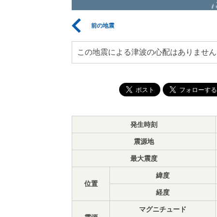
前の地震
この地震による津波の心配はありません
発生時刻
震源地
最大震度
緯度
位置
経度
マグニチュード