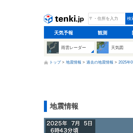
tenki.jp
検
天気予報
観測
雨雲レーダー
天気図
トップ
地震情報
過去の地震情報
2025年
地震情報