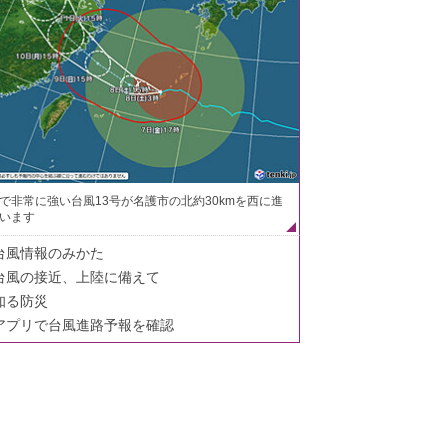
で非常に強い台風13号が名護市の北約30kmを西に進
います
台風情報のみかた
台風の接近、上陸に備えて
知る防災
アプリで台風進路予報を確認