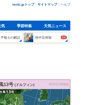
tenki.jpトップ
｜
サイトマップ
｜
ヘルプ
天気
季節特集
天気ニュース
象予報士の解説
熱中症情報
注目
風13号
(ドルフィン)
07日17:00現在