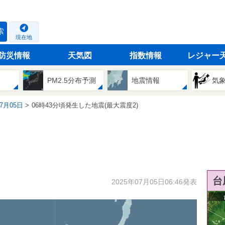
索
現在地
防災情報
天気図
指数情報
レジャー
PM2.5分布予測
地震情報
気
07月05日
06時43分頃発生した地震(最大震度2)
台
2025年07月05日06:46発表