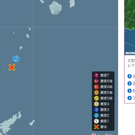
大型
んで