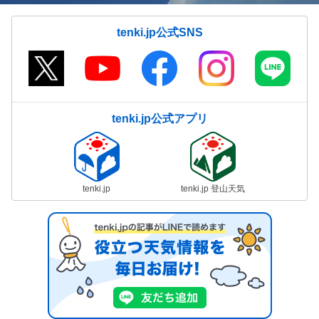
tenki.jp公式SNS
tenki.jp公式アプリ
tenki.jp
tenki.jp 登山天気