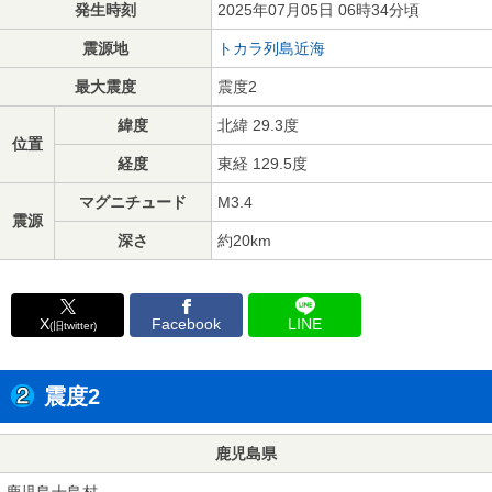
発生時刻
2025年07月05日 06時34分頃
震源地
トカラ列島近海
最大震度
震度2
緯度
北緯 29.3度
位置
経度
東経 129.5度
マグニチュード
M3.4
震源
深さ
約20km
X
Facebook
LINE
(旧twitter)
震度2
鹿児島県
鹿児島十島村