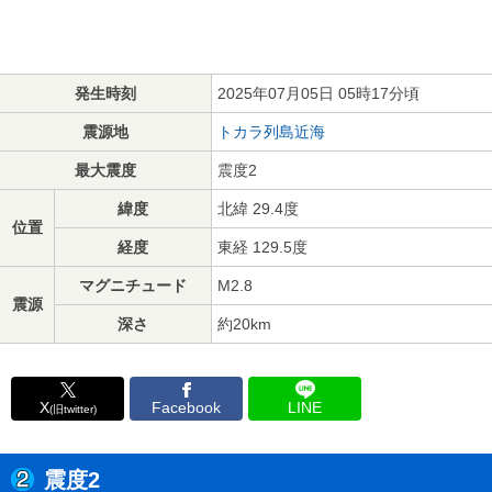
発生時刻
2025年07月05日 05時17分頃
震源地
トカラ列島近海
最大震度
震度2
緯度
北緯 29.4度
位置
経度
東経 129.5度
マグニチュード
M2.8
震源
深さ
約20km
X
Facebook
LINE
(旧twitter)
震度2