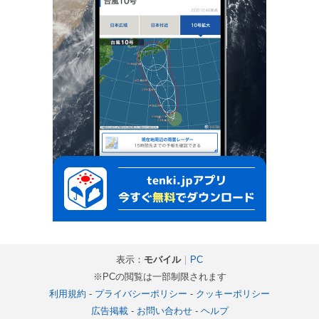
表示：
モバイル
｜
PC
※PCの閲覧は一部制限されます
利用規約
-
プライバシーポリシー
-
クッキーポリシー
広告掲載
-
お問い合わせ
-
ヘルプ