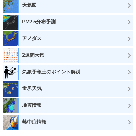
天気図
PM2.5分布予測
アメダス
2週間天気
気象予報士のポイント解説
世界天気
地震情報
熱中症情報