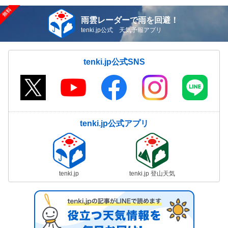
雨雲レーダーで雨を回避！
tenki.jp公式 天気予報アプリ
tenki.jp公式SNS
tenki.jp公式アプリ
tenki.jp
tenki.jp 登山天気