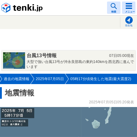
tenki.jp
検索
メニュー
現在地
台風13号情報
07日05:00現在
大型で強い台風13号が沖永良部島の東約140kmを西北西に進んで
います
過去の地震情報
2025年07月05日
05時17分頃発生した地震(最大震度2)
地震情報
2025年07月05日05:20発表