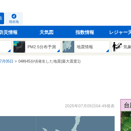
索
現在地
防災情報
天気図
指数情報
レジャー
PM2.5分布予測
地震情報
気
07月05日
04時45分頃発生した地震(最大震度1)
台
2025年07月05日04:49発表