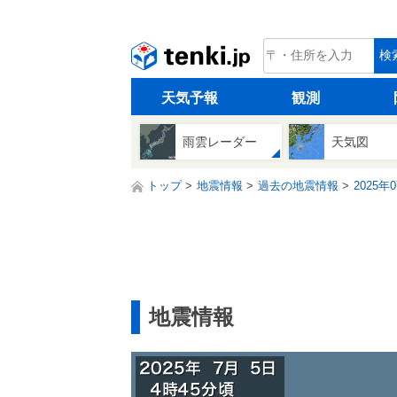
tenki.jp
検
天気予報
観測
雨雲レーダー
天気図
トップ
地震情報
過去の地震情報
2025年
地震情報