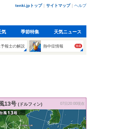
tenki.jpトップ
｜
サイトマップ
｜
ヘルプ
天気
季節特集
天気ニュース
象予報士の解説
熱中症情報
注目
風13号
(ドルフィン)
07日20:00現在