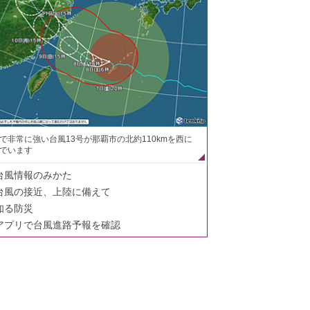
で非常に強い台風13号が那覇市の北約110kmを西に
でいます
台風情報のみかた
台風の接近、上陸に備えて
知る防災
アプリで台風進路予報を確認