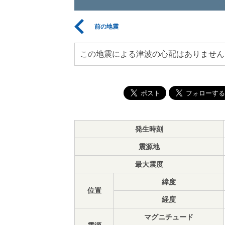
前の地震
この地震による津波の心配はありません
発生時刻
震源地
最大震度
緯度
位置
経度
マグニチュード