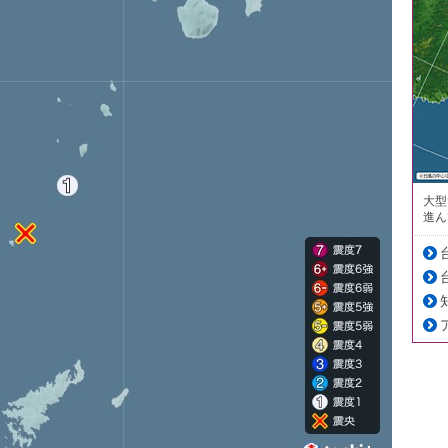
大型
進ん