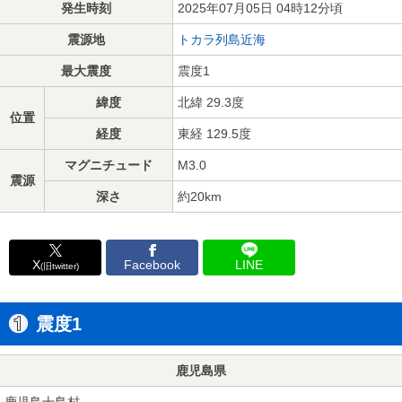
発生時刻
2025年07月05日 04時12分頃
震源地
トカラ列島近海
最大震度
震度1
緯度
北緯 29.3度
位置
経度
東経 129.5度
マグニチュード
M3.0
震源
深さ
約20km
X
Facebook
LINE
(旧twitter)
震度1
鹿児島県
鹿児島十島村