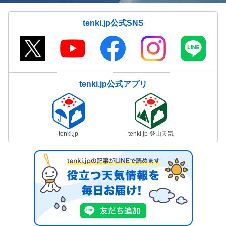
tenki.jp公式SNS
tenki.jp公式アプリ
tenki.jp
tenki.jp 登山天気