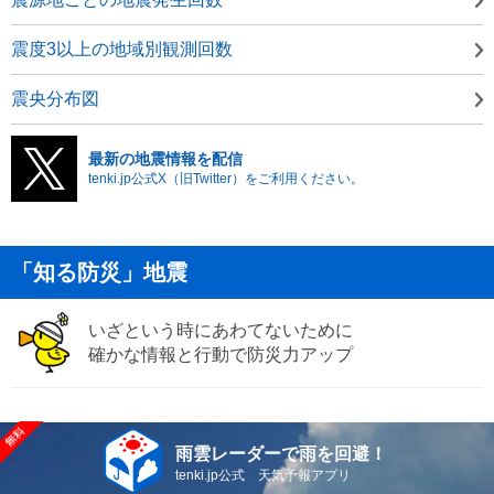
震度3以上の地域別観測回数
震央分布図
最新の地震情報を配信
tenki.jp公式X（旧Twitter）をご利用ください。
「知る防災」地震
いざという時にあわてないために
確かな情報と行動で防災力アップ
雨雲レーダーで雨を回避！
tenki.jp公式 天気予報アプリ