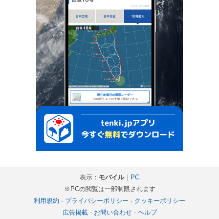
表示：
モバイル
｜
PC
※PCの閲覧は一部制限されます
利用規約
-
プライバシーポリシー
-
クッキーポリシー
広告掲載
-
お問い合わせ
-
ヘルプ