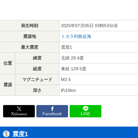
発生時刻
2025年07月05日 03時53分頃
震源地
トカラ列島近海
最大震度
震度1
緯度
北緯 29.4度
位置
経度
東経 129.5度
マグニチュード
M2.5
震源
深さ
約10km
X
Facebook
LINE
(旧twitter)
震度1