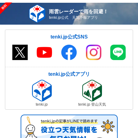
雨雲レーダーで雨を回避！
tenki.jp公式 天気予報アプリ
tenki.jp公式SNS
tenki.jp公式アプリ
tenki.jp
tenki.jp 登山天気