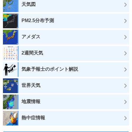
天気図
PM2.5分布予測
アメダス
2週間天気
気象予報士のポイント解説
世界天気
地震情報
熱中症情報