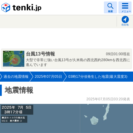
tenki.jp
検索
メニュー
現在地
台風13号情報
09日01:00現在
大型で非常に強い台風13号が久米島の西北西約280kmを西北西に
進んでいます
過去の地震情報
2025年07月05日
03時17分頃発生した地震(最大震度3)
地震情報
2025年07月05日03:20発表