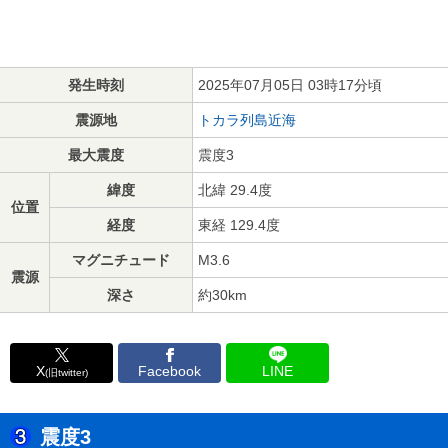
発生時刻
2025年07月05日 03時17分頃
震源地
トカラ列島近海
最大震度
震度3
緯度
北緯 29.4度
位置
経度
東経 129.4度
マグニチュード
M3.6
震源
深さ
約30km
X
Facebook
LINE
(旧twitter)
震度3