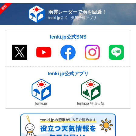
雨雲レーダーで雨を回避！
tenki.jp公式 天気予報アプリ
tenki.jp公式SNS
tenki.jp公式アプリ
tenki.jp
tenki.jp 登山天気