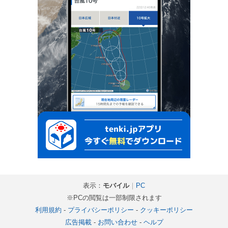
表示：
モバイル
｜
PC
※PCの閲覧は一部制限されます
利用規約
-
プライバシーポリシー
-
クッキーポリシー
広告掲載
-
お問い合わせ
-
ヘルプ