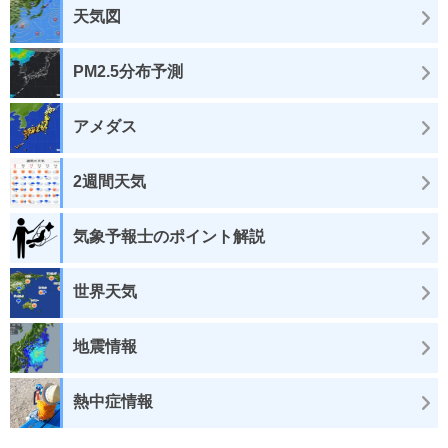
天気図
PM2.5分布予測
アメダス
2週間天気
気象予報士のポイント解説
世界天気
地震情報
熱中症情報