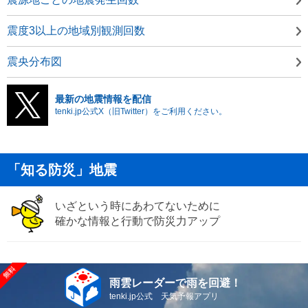
震度3以上の地域別観測回数
震央分布図
最新の地震情報を配信
tenki.jp公式X（旧Twitter）をご利用ください。
「知る防災」地震
いざという時にあわてないために
確かな情報と行動で防災力アップ
雨雲レーダーで雨を回避！
tenki.jp公式 天気予報アプリ