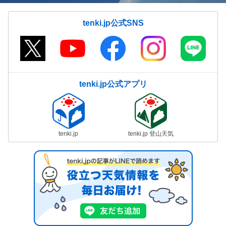
tenki.jp公式SNS
tenki.jp公式アプリ
tenki.jp
tenki.jp 登山天気