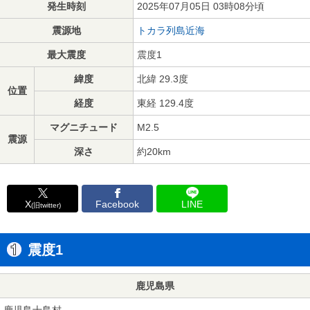
発生時刻
2025年07月05日 03時08分頃
震源地
トカラ列島近海
最大震度
震度1
緯度
北緯 29.3度
位置
経度
東経 129.4度
マグニチュード
M2.5
震源
深さ
約20km
X
Facebook
LINE
(旧twitter)
震度1
鹿児島県
鹿児島十島村