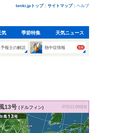
tenki.jpトップ
｜
サイトマップ
｜
ヘルプ
天気
季節特集
天気ニュース
象予報士の解説
熱中症情報
注目
風13号
(ドルフィン)
07日11:00現在