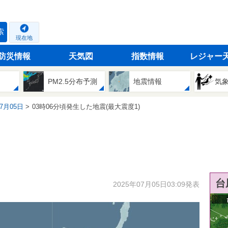
索
現在地
防災情報
天気図
指数情報
レジャー
PM2.5分布予測
地震情報
気
07月05日
03時06分頃発生した地震(最大震度1)
台
2025年07月05日03:09発表