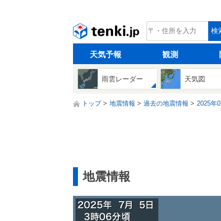
tenki.jp
検
天気予報
観測
雨雲レーダー
天気図
トップ
地震情報
過去の地震情報
2025年
地震情報