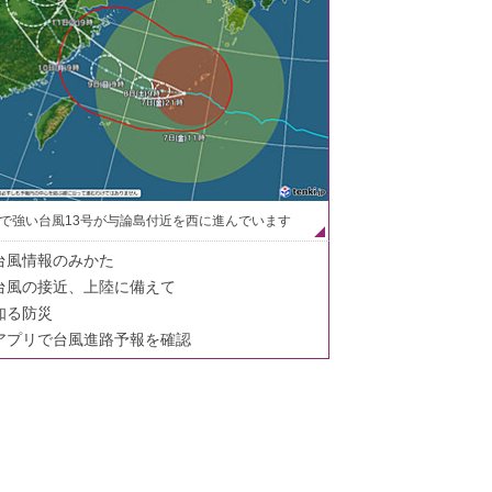
で強い台風13号が与論島付近を西に進んでいます
台風情報のみかた
台風の接近、上陸に備えて
知る防災
アプリで台風進路予報を確認