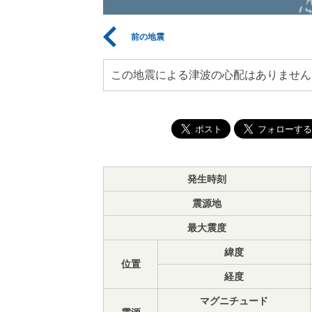
前の地震
この地震による津波の心配はありません
発生時刻
震源地
最大震度
緯度
位置
経度
マグニチュード