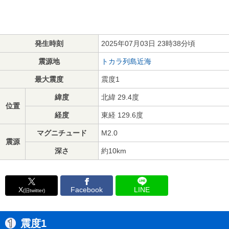
発生時刻
2025年07月03日 23時38分頃
震源地
トカラ列島近海
最大震度
震度1
緯度
北緯 29.4度
位置
経度
東経 129.6度
マグニチュード
M2.0
震源
深さ
約10km
X
Facebook
LINE
(旧twitter)
震度1