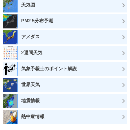
天気図
PM2.5分布予測
アメダス
2週間天気
気象予報士のポイント解説
世界天気
地震情報
熱中症情報