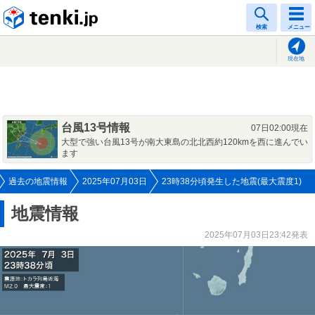
tenki.jp
検索
メニュー
現在地
台風13号情報
07日02:00現在
大型で強い台風13号が南大東島の北北西約120kmを西に進んでい
ます
過去の地震情報
2025年07月03日
23時38分頃発生した地震(最大震度1)
地震情報
2025年07月03日23:42発表