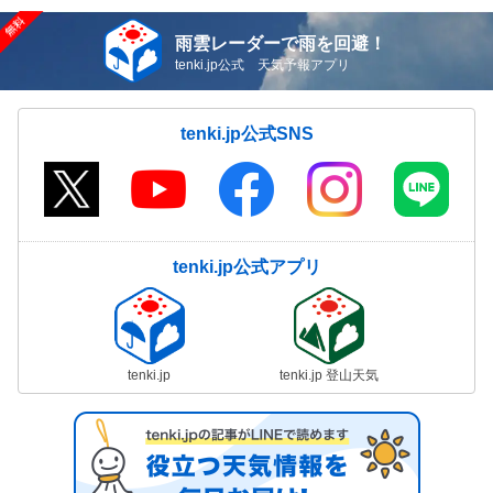
雨雲レーダーで雨を回避！
tenki.jp公式 天気予報アプリ
tenki.jp公式SNS
tenki.jp公式アプリ
tenki.jp
tenki.jp 登山天気