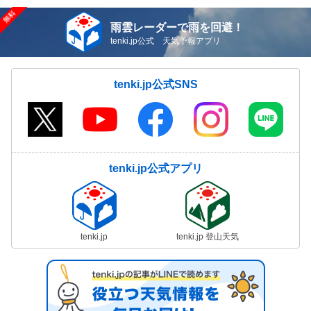
雨雲レーダーで雨を回避！
tenki.jp公式 天気予報アプリ
tenki.jp公式SNS
tenki.jp公式アプリ
tenki.jp
tenki.jp 登山天気