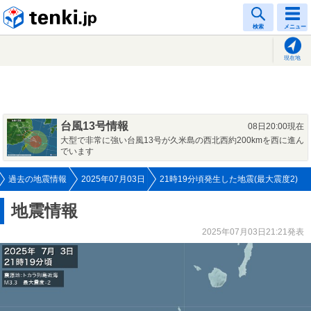
tenki.jp
検索
メニュー
現在地
台風13号情報
08日20:00現在
大型で非常に強い台風13号が久米島の西北西約200kmを西に進ん
でいます
過去の地震情報
2025年07月03日
21時19分頃発生した地震(最大震度2)
地震情報
2025年07月03日21:21発表