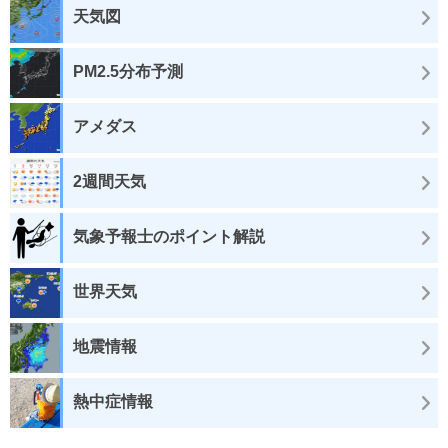
天気図
PM2.5分布予測
アメダス
2週間天気
気象予報士のポイント解説
世界天気
地震情報
熱中症情報