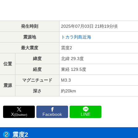
発生時刻
2025年07月03日 21時19分頃
震源地
トカラ列島近海
最大震度
震度2
緯度
北緯 29.3度
位置
経度
東経 129.5度
マグニチュード
M3.3
震源
深さ
約20km
X
Facebook
LINE
(旧twitter)
震度2