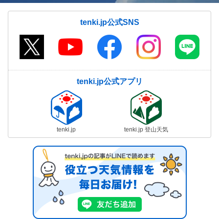
tenki.jp公式SNS
tenki.jp公式アプリ
tenki.jp
tenki.jp 登山天気