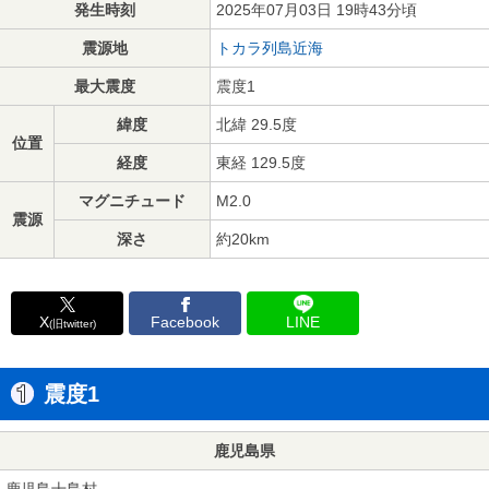
発生時刻
2025年07月03日 19時43分頃
震源地
トカラ列島近海
最大震度
震度1
緯度
北緯 29.5度
位置
経度
東経 129.5度
マグニチュード
M2.0
震源
深さ
約20km
X
Facebook
LINE
(旧twitter)
震度1
鹿児島県
鹿児島十島村