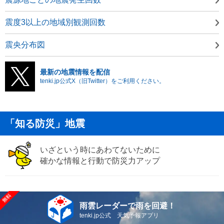
震度3以上の地域別観測回数
震央分布図
最新の地震情報を配信
tenki.jp公式X（旧Twitter）をご利用ください。
「知る防災」地震
いざという時にあわてないために
確かな情報と行動で防災力アップ
雨雲レーダーで雨を回避！
tenki.jp公式 天気予報アプリ