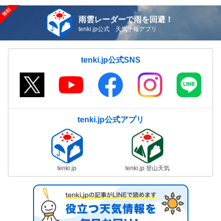
雨雲レーダーで雨を回避！
tenki.jp公式 天気予報アプリ
tenki.jp公式SNS
tenki.jp公式アプリ
tenki.jp
tenki.jp 登山天気