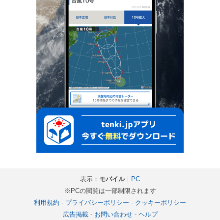
表示：
モバイル
｜
PC
※PCの閲覧は一部制限されます
利用規約
-
プライバシーポリシー
-
クッキーポリシー
広告掲載
-
お問い合わせ
-
ヘルプ