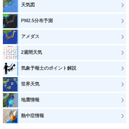
天気図
PM2.5分布予測
アメダス
2週間天気
気象予報士のポイント解説
世界天気
地震情報
熱中症情報