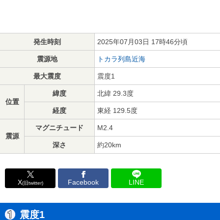
発生時刻
2025年07月03日 17時46分頃
震源地
トカラ列島近海
最大震度
震度1
緯度
北緯 29.3度
位置
経度
東経 129.5度
マグニチュード
M2.4
震源
深さ
約20km
X
Facebook
LINE
(旧twitter)
震度1