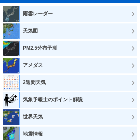
雨雲レーダー
天気図
PM2.5分布予測
アメダス
2週間天気
気象予報士のポイント解説
世界天気
地震情報