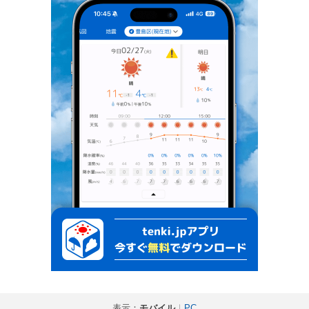
表示：
モバイル
｜
PC