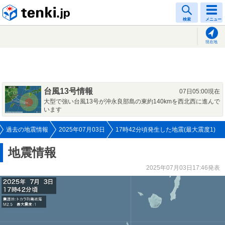
tenki.jp
検索
メニュー
現在地
台風13号情報
07日05:00現在
大型で強い台風13号が沖永良部島の東約140kmを西北西に進んで
います
過去の地震情報
2025年07月03日
17時42分頃発生した地震(最大震度1)
地震情報
2025年07月03日17:46発表