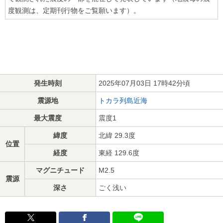
度観測は、定期刊行物をご覧願います）。
発生時刻
2025年07月03日 17時42分頃
震源地
トカラ列島近海
最大震度
震度1
緯度
北緯 29.3度
位置
経度
東経 129.6度
マグニチュード
M2.5
震源
深さ
ごく浅い