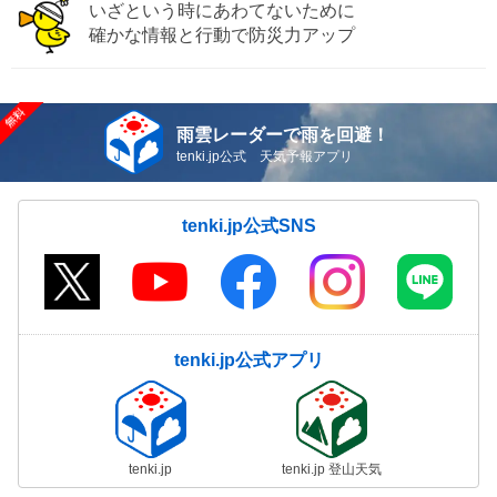
いざという時にあわてないために
確かな情報と行動で防災力アップ
雨雲レーダーで雨を回避！
tenki.jp公式 天気予報アプリ
tenki.jp公式SNS
tenki.jp公式アプリ
tenki.jp
tenki.jp 登山天気