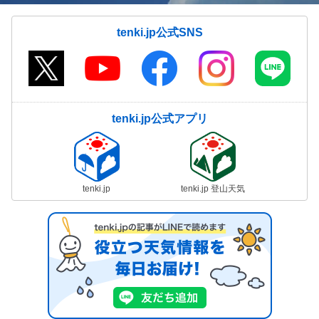
tenki.jp公式SNS
tenki.jp公式アプリ
tenki.jp
tenki.jp 登山天気