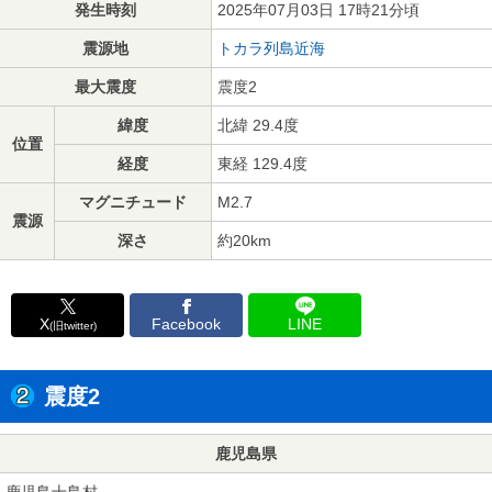
発生時刻
2025年07月03日 17時21分頃
震源地
トカラ列島近海
最大震度
震度2
緯度
北緯 29.4度
位置
経度
東経 129.4度
マグニチュード
M2.7
震源
深さ
約20km
X
Facebook
LINE
(旧twitter)
震度2
鹿児島県
鹿児島十島村