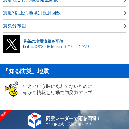
震度3以上の地域別観測回数
震央分布図
最新の地震情報を配信
tenki.jp公式X（旧Twitter）をご利用ください。
「知る防災」地震
いざという時にあわてないために
確かな情報と行動で防災力アップ
雨雲レーダーで雨を回避！
tenki.jp公式 天気予報アプリ