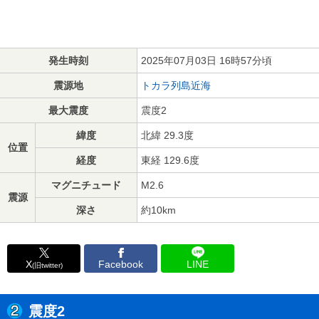
発生時刻
2025年07月03日 16時57分頃
震源地
トカラ列島近海
最大震度
震度2
緯度
北緯 29.3度
位置
経度
東経 129.6度
マグニチュード
M2.6
震源
深さ
約10km
X
Facebook
LINE
(旧twitter)
震度2