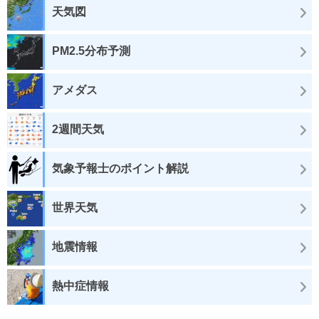
天気図
PM2.5分布予測
アメダス
2週間天気
気象予報士のポイント解説
世界天気
地震情報
熱中症情報