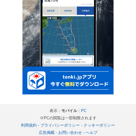
表示：
モバイル
｜
PC
※PCの閲覧は一部制限されます
利用規約
-
プライバシーポリシー
-
クッキーポリシー
広告掲載
-
お問い合わせ
-
ヘルプ