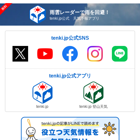
雨雲レーダーで雨を回避！
tenki.jp公式 天気予報アプリ
tenki.jp公式SNS
tenki.jp公式アプリ
tenki.jp
tenki.jp 登山天気