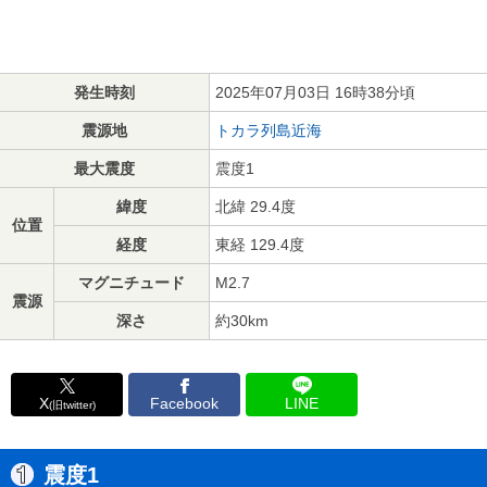
発生時刻
2025年07月03日 16時38分頃
震源地
トカラ列島近海
最大震度
震度1
緯度
北緯 29.4度
位置
経度
東経 129.4度
マグニチュード
M2.7
震源
深さ
約30km
X
Facebook
LINE
(旧twitter)
震度1