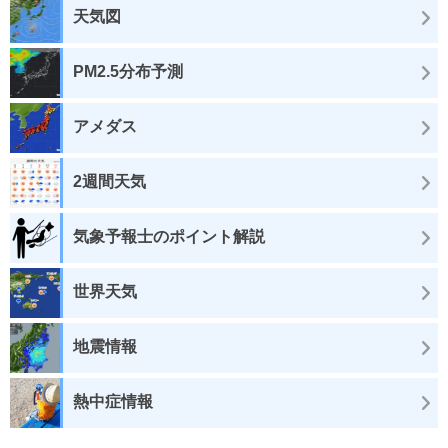
天気図
PM2.5分布予測
アメダス
2週間天気
気象予報士のポイント解説
世界天気
地震情報
熱中症情報