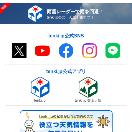
雨雲レーダーで雨を回避！
tenki.jp公式 天気予報アプリ
tenki.jp公式SNS
tenki.jp公式アプリ
tenki.jp
tenki.jp 登山天気