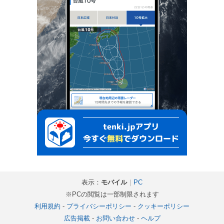
表示：
モバイル
｜
PC
※PCの閲覧は一部制限されます
利用規約
-
プライバシーポリシー
-
クッキーポリシー
広告掲載
-
お問い合わせ
-
ヘルプ