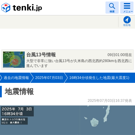
tenki.jp
検索
メニュー
現在地
台風13号情報
09日01:00現在
大型で非常に強い台風13号が久米島の西北西約280kmを西北西に
進んでいます
過去の地震情報
2025年07月03日
16時34分頃発生した地震(最大震度1)
地震情報
2025年07月03日16:37発表