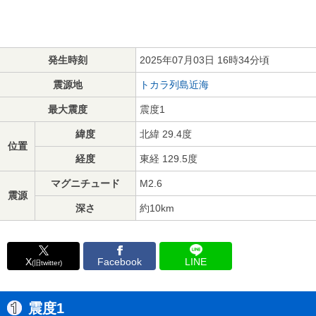
発生時刻
2025年07月03日 16時34分頃
震源地
トカラ列島近海
最大震度
震度1
緯度
北緯 29.4度
位置
経度
東経 129.5度
マグニチュード
M2.6
震源
深さ
約10km
X
Facebook
LINE
(旧twitter)
震度1