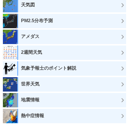
天気図
PM2.5分布予測
アメダス
2週間天気
気象予報士のポイント解説
世界天気
地震情報
熱中症情報