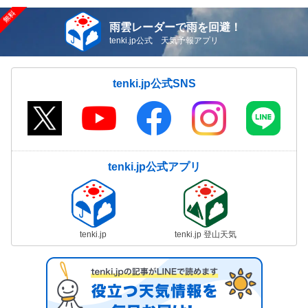
雨雲レーダーで雨を回避！
tenki.jp公式 天気予報アプリ
tenki.jp公式SNS
tenki.jp公式アプリ
tenki.jp
tenki.jp 登山天気