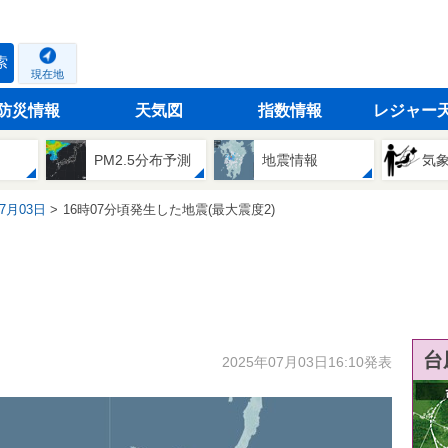
索
現在地
防災情報
天気図
指数情報
レジャー
PM2.5分布予測
地震情報
気
07月03日
16時07分頃発生した地震(最大震度2)
台
2025年07月03日16:10発表