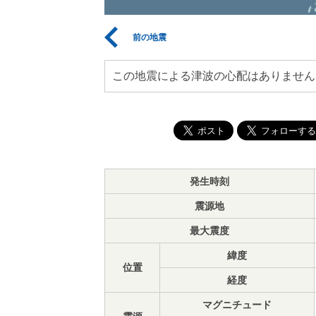
前の地震
この地震による津波の心配はありません
発生時刻
震源地
最大震度
緯度
位置
経度
マグニチュード