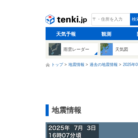
tenki.jp
検
天気予報
観測
雨雲レーダー
天気図
トップ
地震情報
過去の地震情報
2025年
地震情報