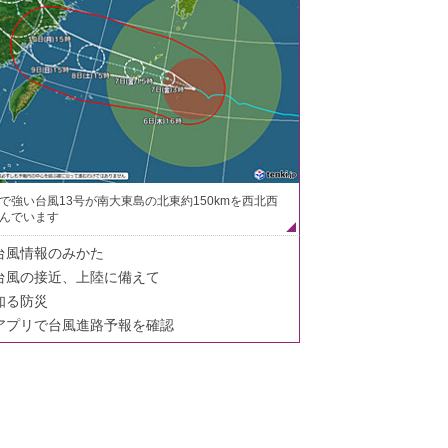
で強い台風13号が南大東島の北東約150kmを西北西
んでいます
台風情報のみかた
台風の接近、上陸に備えて
知る防災
アプリで台風進路予報を確認