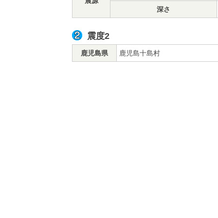
震源
深さ
震度2
鹿児島県
鹿児島十島村