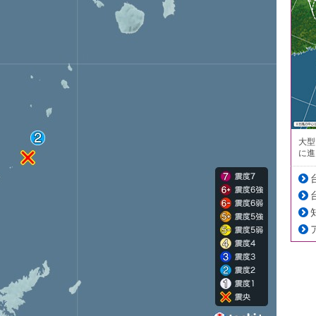
大型
に進