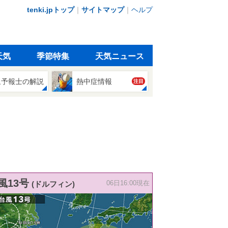
tenki.jpトップ
｜
サイトマップ
｜
ヘルプ
天気
季節特集
天気ニュース
象予報士の解説
熱中症情報
注目
風13号
(ドルフィン)
06日16:00現在