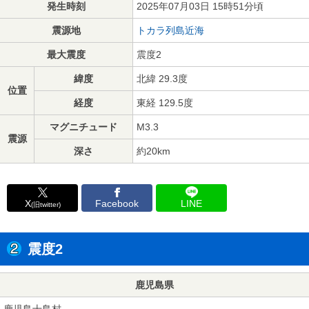
発生時刻
2025年07月03日 15時51分頃
震源地
トカラ列島近海
最大震度
震度2
緯度
北緯 29.3度
位置
経度
東経 129.5度
マグニチュード
M3.3
震源
深さ
約20km
X
Facebook
LINE
(旧twitter)
震度2
鹿児島県
鹿児島十島村