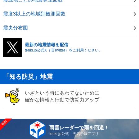
震度3以上の地域別観測回数
震央分布図
最新の地震情報を配信
tenki.jp公式X（旧Twitter）をご利用ください。
「知る防災」地震
いざという時にあわてないために
確かな情報と行動で防災力アップ
雨雲レーダーで雨を回避！
tenki.jp公式 天気予報アプリ