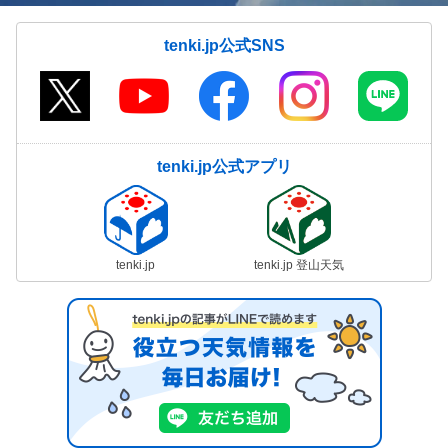
tenki.jp公式SNS
tenki.jp公式アプリ
tenki.jp
tenki.jp 登山天気