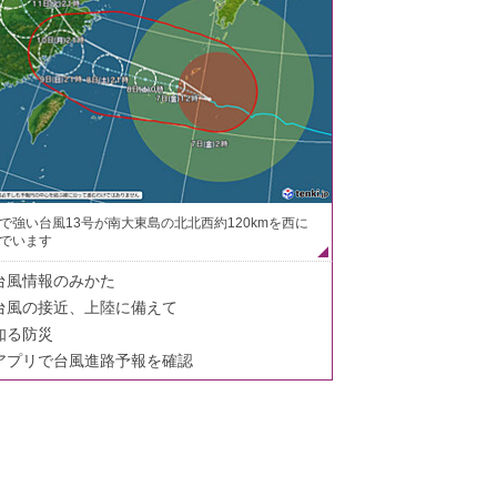
で強い台風13号が南大東島の北北西約120kmを西に
でいます
台風情報のみかた
台風の接近、上陸に備えて
知る防災
アプリで台風進路予報を確認