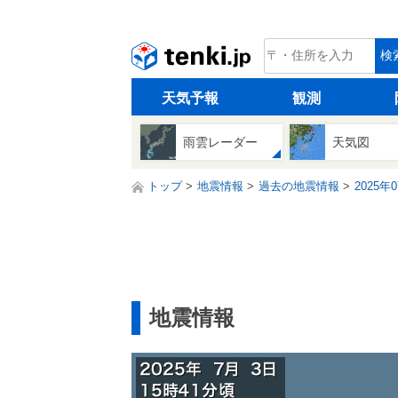
tenki.jp
検
天気予報
観測
雨雲レーダー
天気図
トップ
地震情報
過去の地震情報
2025年
地震情報