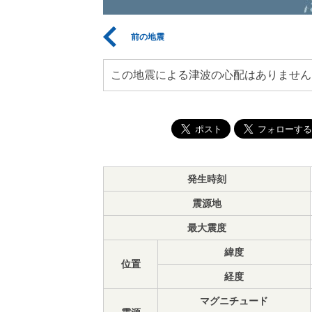
前の地震
この地震による津波の心配はありません
発生時刻
震源地
最大震度
緯度
位置
経度
マグニチュード