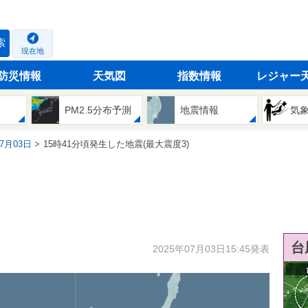
索
現在地
防災情報
天気図
指数情報
レジャー
PM2.5分布予測
地震情報
気
07月03日
15時41分頃発生した地震(最大震度3)
台
2025年07月03日15:45発表