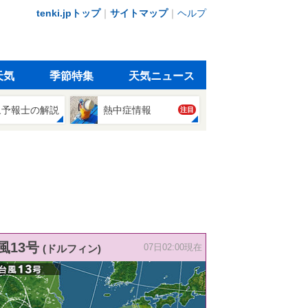
tenki.jpトップ
｜
サイトマップ
｜
ヘルプ
天気
季節特集
天気ニュース
象予報士の解説
熱中症情報
注目
風13号
(ドルフィン)
07日02:00現在