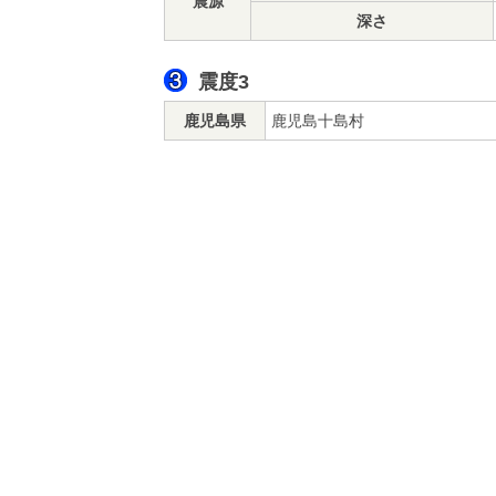
震源
深さ
震度3
鹿児島県
鹿児島十島村