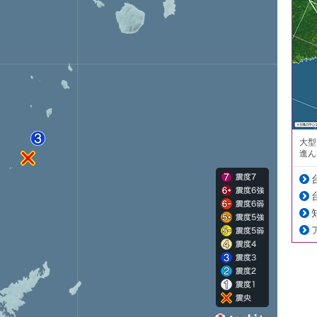
大型
進ん