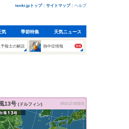
tenki.jpトップ
｜
サイトマップ
｜
ヘルプ
天気
季節特集
天気ニュース
象予報士の解説
熱中症情報
注目
風13号
(ドルフィン)
06日12:00現在