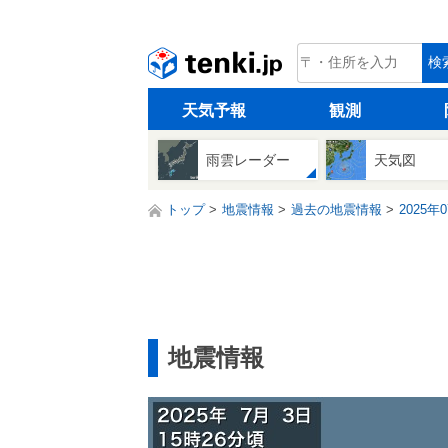
tenki.jp
検
天気予報
観測
雨雲レーダー
天気図
トップ
地震情報
過去の地震情報
2025年
地震情報