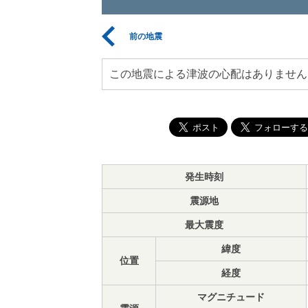
前の地震
この地震による津波の心配はありません
発生時刻
震源地
最大震度
緯度
位置
経度
マグニチュード