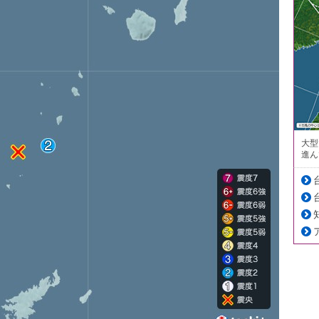
大型
進ん