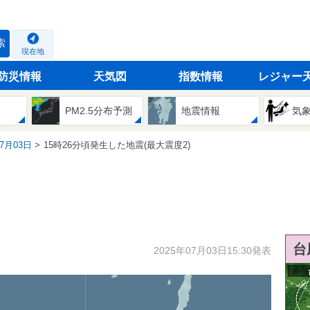
索
現在地
防災情報
天気図
指数情報
レジャー
PM2.5分布予測
地震情報
気
07月03日
15時26分頃発生した地震(最大震度2)
台
2025年07月03日15:30発表