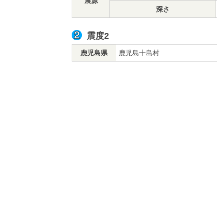
震源
深さ
震度2
鹿児島県
鹿児島十島村