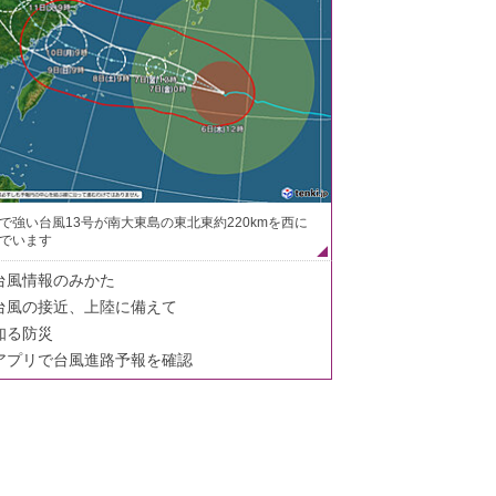
で強い台風13号が南大東島の東北東約220kmを西に
でいます
台風情報のみかた
台風の接近、上陸に備えて
知る防災
アプリで台風進路予報を確認