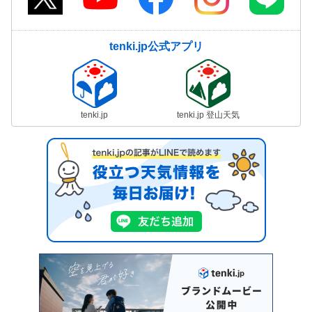
tenki.jp公式アプリ
tenki.jp
tenki.jp 登山天気