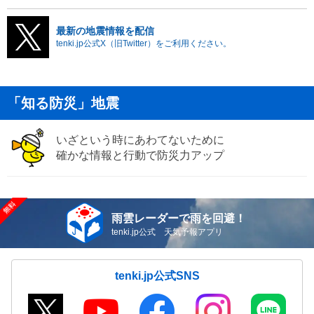
最新の地震情報を配信
tenki.jp公式X（旧Twitter）をご利用ください。
「知る防災」地震
いざという時にあわてないために
確かな情報と行動で防災力アップ
雨雲レーダーで雨を回避！
tenki.jp公式 天気予報アプリ
tenki.jp公式SNS