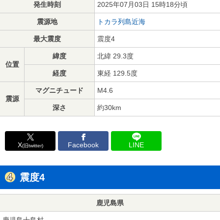
発生時刻
2025年07月03日 15時18分頃
震源地
トカラ列島近海
最大震度
震度4
緯度
北緯 29.3度
位置
経度
東経 129.5度
マグニチュード
M4.6
震源
深さ
約30km
X
Facebook
LINE
(旧twitter)
震度4
鹿児島県
鹿児島十島村