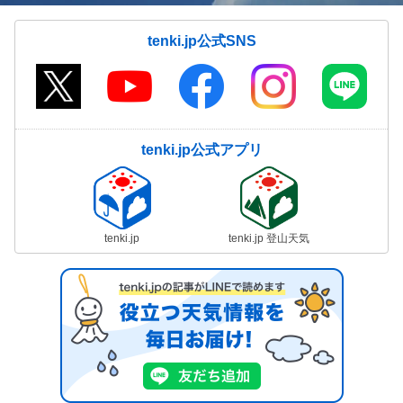
tenki.jp公式SNS
tenki.jp公式アプリ
tenki.jp
tenki.jp 登山天気