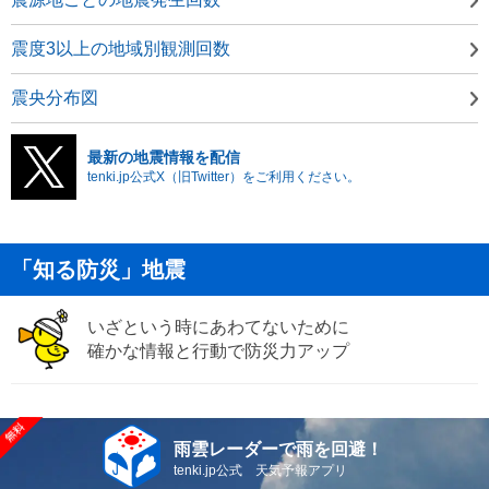
震度3以上の地域別観測回数
震央分布図
最新の地震情報を配信
tenki.jp公式X（旧Twitter）をご利用ください。
「知る防災」地震
いざという時にあわてないために
確かな情報と行動で防災力アップ
雨雲レーダーで雨を回避！
tenki.jp公式 天気予報アプリ