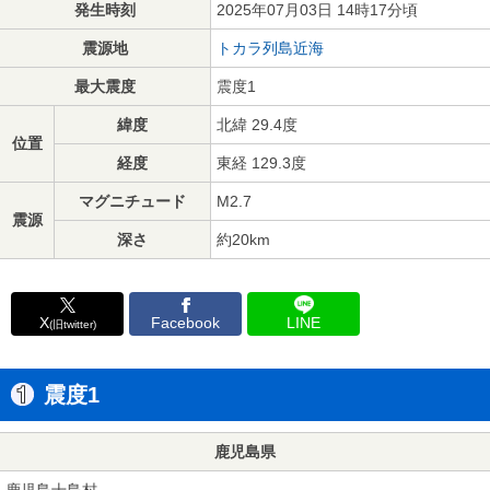
発生時刻
2025年07月03日 14時17分頃
震源地
トカラ列島近海
最大震度
震度1
緯度
北緯 29.4度
位置
経度
東経 129.3度
マグニチュード
M2.7
震源
深さ
約20km
X
Facebook
LINE
(旧twitter)
震度1
鹿児島県
鹿児島十島村