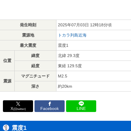
発生時刻
2025年07月03日 12時18分頃
震源地
トカラ列島近海
最大震度
震度1
緯度
北緯 29.3度
位置
経度
東経 129.5度
マグニチュード
M2.5
震源
深さ
約20km
X
Facebook
LINE
(旧twitter)
震度1