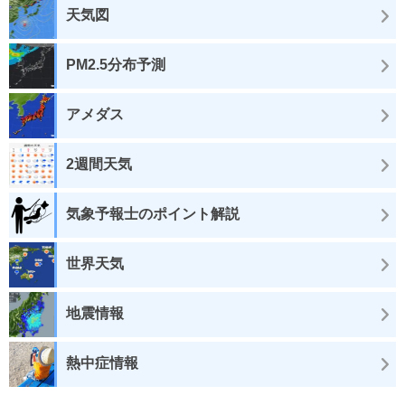
天気図
PM2.5分布予測
アメダス
2週間天気
気象予報士のポイント解説
世界天気
地震情報
熱中症情報