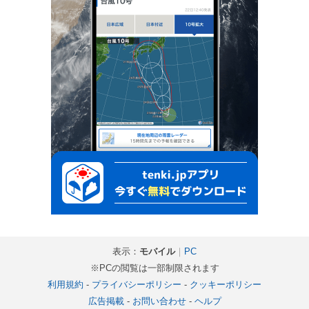
表示：
モバイル
｜
PC
※PCの閲覧は一部制限されます
利用規約
-
プライバシーポリシー
-
クッキーポリシー
広告掲載
-
お問い合わせ
-
ヘルプ