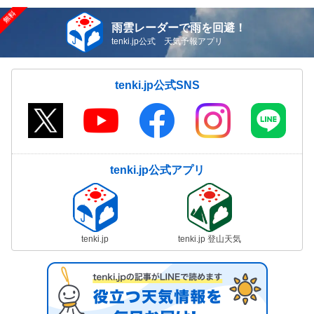
雨雲レーダーで雨を回避！
tenki.jp公式 天気予報アプリ
tenki.jp公式SNS
tenki.jp公式アプリ
tenki.jp
tenki.jp 登山天気