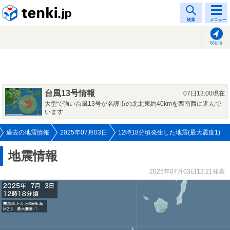
tenki.jp
検索
メニュー
現在地
台風13号情報
07日13:00現在
大型で強い台風13号が名護市の北北東約40kmを西南西に進んで
います
過去の地震情報
2025年07月03日
12時18分頃発生した地震(最大震度1)
地震情報
2025年07月03日12:21発表