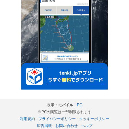
表示：
モバイル
｜
PC
※PCの閲覧は一部制限されます
利用規約
-
プライバシーポリシー
-
クッキーポリシー
広告掲載
-
お問い合わせ
-
ヘルプ