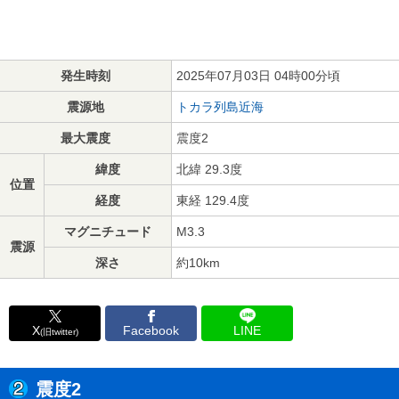
発生時刻
2025年07月03日 04時00分頃
震源地
トカラ列島近海
最大震度
震度2
緯度
北緯 29.3度
位置
経度
東経 129.4度
マグニチュード
M3.3
震源
深さ
約10km
X
Facebook
LINE
(旧twitter)
震度2