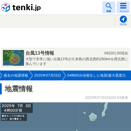
tenki.jp
検索
メニュー
現在地
台風13号情報
09日01:00現在
大型で非常に強い台風13号が久米島の西北西約280kmを西北西に
進んでいます
過去の地震情報
2025年07月03日
04時00分頃発生した地震(最大震度2)
地震情報
2025年07月03日04:03発表