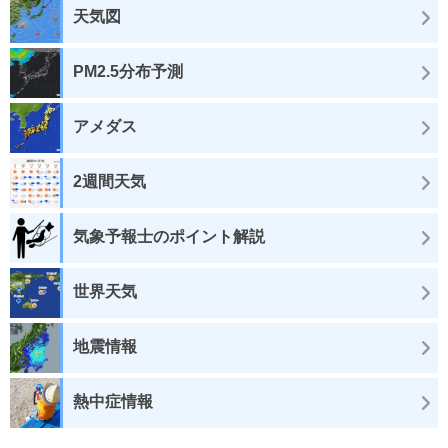
天気図
PM2.5分布予測
アメダス
2週間天気
気象予報士のポイント解説
世界天気
地震情報
熱中症情報