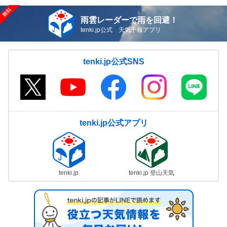
雨雲レーダーで雨を回避！
tenki.jp公式 天気予報アプリ
tenki.jp公式SNS
tenki.jp公式アプリ
tenki.jp
tenki.jp 登山天気