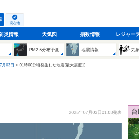
索
現在地
防災情報
天気図
指数情報
レジャー
PM2.5分布予測
地震情報
気
07月03日
01時00分頃発生した地震(最大震度1)
台
2025年07月03日01:03発表