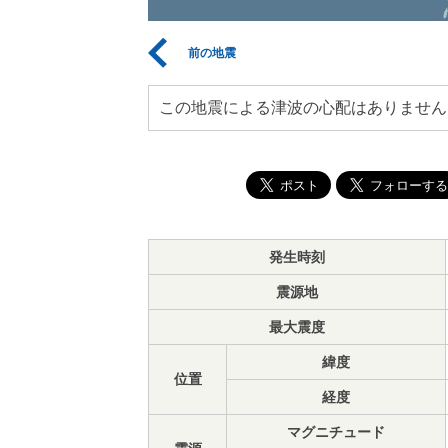
前の地震
この地震による津波の心配はありません
発生時刻
震源地
最大震度
緯度
位置
経度
マグニチュード