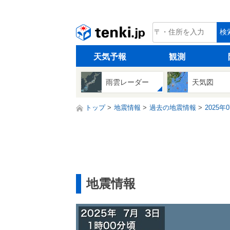
tenki.jp
検
天気予報
観測
雨雲レーダー
天気図
トップ
地震情報
過去の地震情報
2025年
地震情報