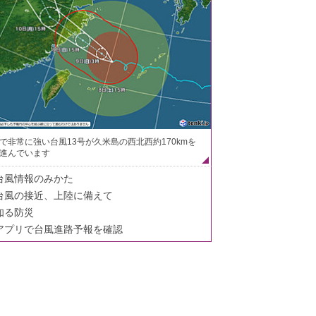
で非常に強い台風13号が久米島の西北西約170kmを
進んでいます
台風情報のみかた
台風の接近、上陸に備えて
知る防災
アプリで台風進路予報を確認