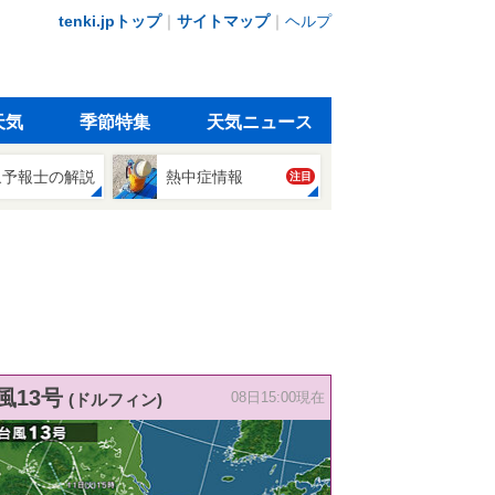
tenki.jpトップ
｜
サイトマップ
｜
ヘルプ
天気
季節特集
天気ニュース
象予報士の解説
熱中症情報
注目
風13号
(ドルフィン)
08日15:00現在