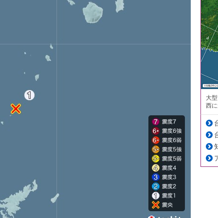
大型
西に