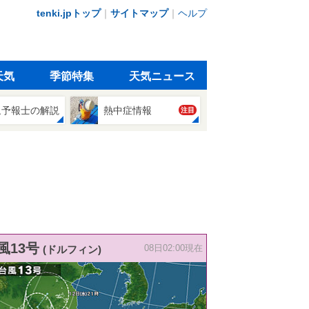
tenki.jpトップ
｜
サイトマップ
｜
ヘルプ
天気
季節特集
天気ニュース
象予報士の解説
熱中症情報
注目
風13号
(ドルフィン)
08日02:00現在