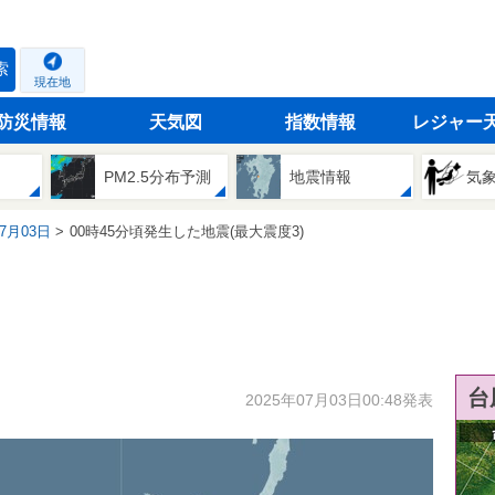
索
現在地
防災情報
天気図
指数情報
レジャー
PM2.5分布予測
地震情報
気
07月03日
00時45分頃発生した地震(最大震度3)
台
2025年07月03日00:48発表