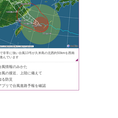
で非常に強い台風13号が久米島の北西約50kmを西南
進んでいます
台風情報のみかた
台風の接近、上陸に備えて
知る防災
アプリで台風進路予報を確認