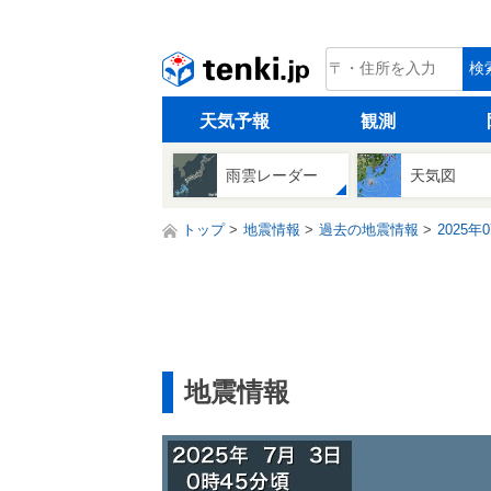
tenki.jp
検
天気予報
観測
雨雲レーダー
天気図
トップ
地震情報
過去の地震情報
2025年
地震情報