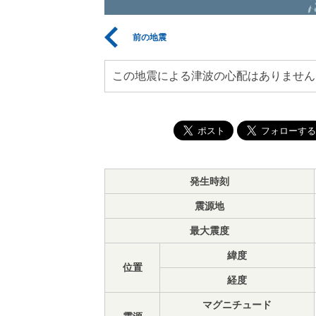
前の地震
この地震による津波の心配はありません
発生時刻
震源地
最大震度
緯度
位置
経度
マグニチュード