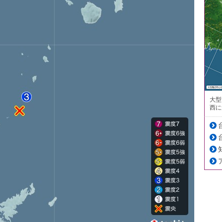
大型
西に