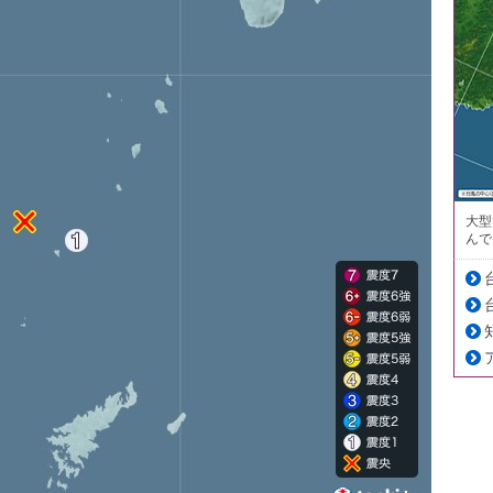
大型
んで