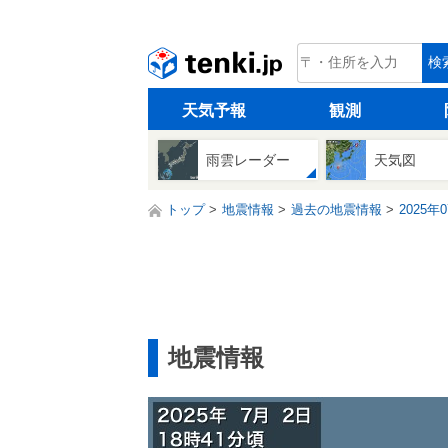
tenki.jp
検
天気予報
観測
雨雲レーダー
天気図
トップ
地震情報
過去の地震情報
2025年
地震情報