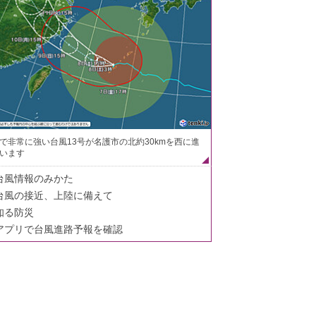
で非常に強い台風13号が名護市の北約30kmを西に進
います
台風情報のみかた
台風の接近、上陸に備えて
知る防災
アプリで台風進路予報を確認