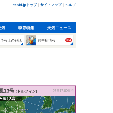
tenki.jpトップ
｜
サイトマップ
｜
ヘルプ
天気
季節特集
天気ニュース
象予報士の解説
熱中症情報
注目
風13号
(ドルフィン)
07日17:00現在