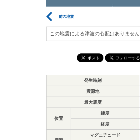
前の地震
この地震による津波の心配はありません
発生時刻
震源地
最大震度
緯度
位置
経度
マグニチュード