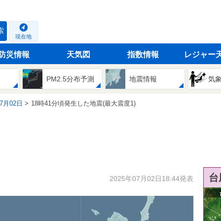
索
現在地
防災情報
天気図
指数情報
レジャー
PM2.5分布予測
地震情報
気
07月02日
18時41分頃発生した地震(最大震度1)
台
2025年07月02日18:44発表