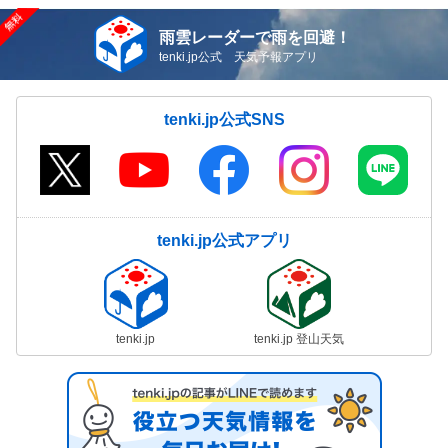
雨雲レーダーで雨を回避！
tenki.jp公式 天気予報アプリ
tenki.jp公式SNS
tenki.jp公式アプリ
tenki.jp
tenki.jp 登山天気