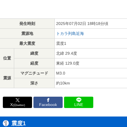
発生時刻
2025年07月02日 18時18分頃
震源地
トカラ列島近海
最大震度
震度1
緯度
北緯 29.4度
位置
経度
東経 129.0度
マグニチュード
M3.0
震源
深さ
約10km
X
Facebook
LINE
(旧twitter)
震度1