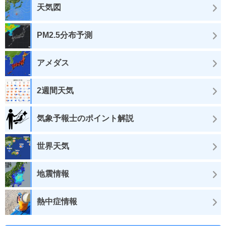
天気図
PM2.5分布予測
アメダス
2週間天気
気象予報士のポイント解説
世界天気
地震情報
熱中症情報