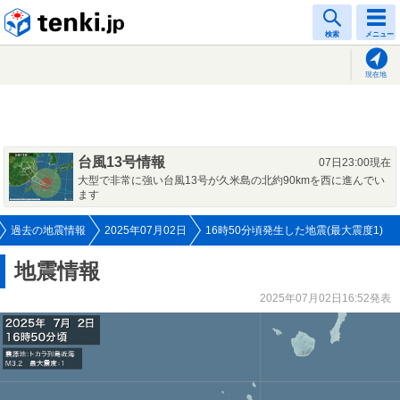
tenki.jp
検索
メニュー
現在地
台風13号情報
07日23:00現在
大型で非常に強い台風13号が久米島の北約90kmを西に進んでい
ます
過去の地震情報
2025年07月02日
16時50分頃発生した地震(最大震度1)
地震情報
2025年07月02日16:52発表