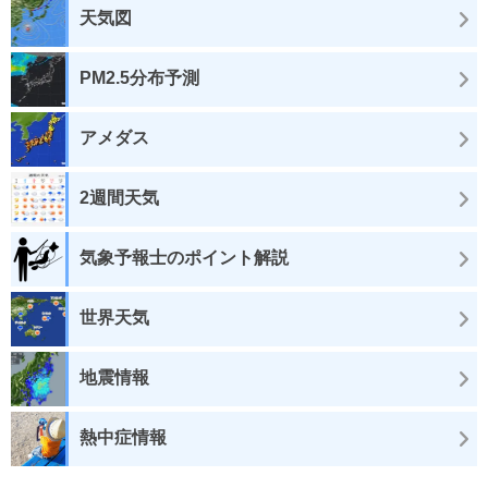
天気図
PM2.5分布予測
アメダス
2週間天気
気象予報士のポイント解説
世界天気
地震情報
熱中症情報