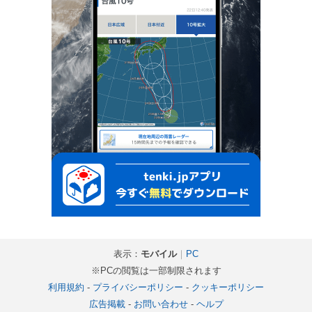
表示：
モバイル
｜
PC
※PCの閲覧は一部制限されます
利用規約
-
プライバシーポリシー
-
クッキーポリシー
広告掲載
-
お問い合わせ
-
ヘルプ