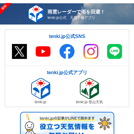
雨雲レーダーで雨を回避！
tenki.jp公式 天気予報アプリ
tenki.jp公式SNS
tenki.jp公式アプリ
tenki.jp
tenki.jp 登山天気