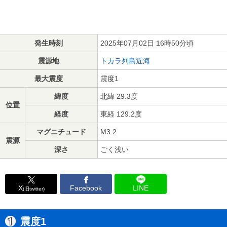
発生時刻
2025年07月02日 16時50分頃
震源地
トカラ列島近海
最大震度
震度1
緯度
北緯 29.3度
位置
経度
東経 129.2度
マグニチュード
M3.2
震源
深さ
ごく浅い
X
Facebook
LINE
(旧twitter)
震度1