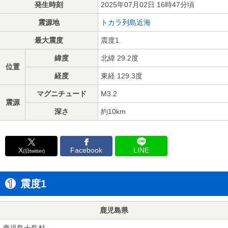
発生時刻
2025年07月02日 16時47分頃
震源地
トカラ列島近海
最大震度
震度1
緯度
北緯 29.2度
位置
経度
東経 129.3度
マグニチュード
M3.2
震源
深さ
約10km
X
Facebook
LINE
(旧twitter)
震度1
鹿児島県
鹿児島十島村