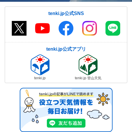
tenki.jp公式SNS
tenki.jp公式アプリ
tenki.jp
tenki.jp 登山天気