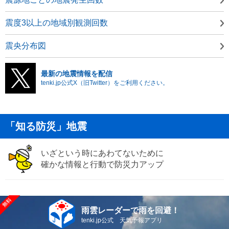
震度3以上の地域別観測回数
震央分布図
最新の地震情報を配信
tenki.jp公式X（旧Twitter）をご利用ください。
「知る防災」地震
いざという時にあわてないために
確かな情報と行動で防災力アップ
雨雲レーダーで雨を回避！
tenki.jp公式 天気予報アプリ