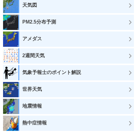
天気図
PM2.5分布予測
アメダス
2週間天気
気象予報士のポイント解説
世界天気
地震情報
熱中症情報