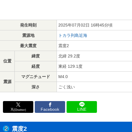
発生時刻
2025年07月02日 16時45分頃
震源地
トカラ列島近海
最大震度
震度2
緯度
北緯 29.2度
位置
経度
東経 129.1度
マグニチュード
M4.0
震源
深さ
ごく浅い
X
Facebook
LINE
(旧twitter)
震度2