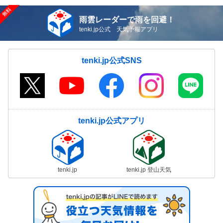
雨雲レーダーで雨を回避！
tenki.jp公式 天気予報アプリ
tenki.jp公式SNS
tenki.jp公式アプリ
tenki.jp
tenki.jp 登山天気