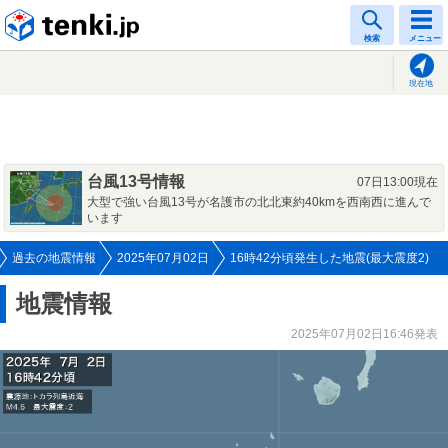
tenki.jp
検索
メニュー
現在地
台風13号情報
07日13:00現在
大型で強い台風13号が名護市の北北東約40kmを西南西に進んで
います
過去の地震情報
2025年07月02日
16時42分頃発生した地震(最大震度2)
地震情報
2025年07月02日16:46発表