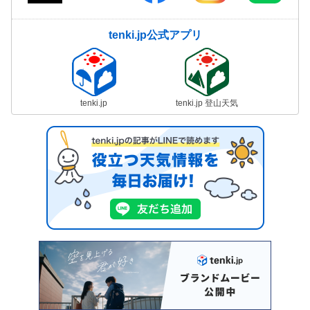
tenki.jp公式アプリ
tenki.jp
tenki.jp 登山天気