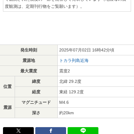
度観測は、定期刊行物をご覧願います）。
発生時刻
2025年07月02日 16時42分頃
震源地
トカラ列島近海
最大震度
震度2
緯度
北緯 29.2度
位置
経度
東経 129.2度
マグニチュード
M4.6
震源
深さ
約20km