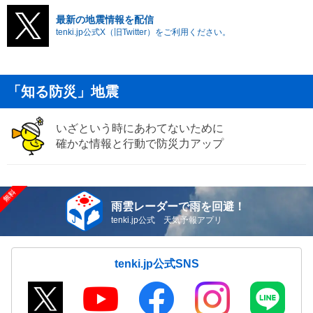
最新の地震情報を配信
tenki.jp公式X（旧Twitter）をご利用ください。
「知る防災」地震
いざという時にあわてないために
確かな情報と行動で防災力アップ
雨雲レーダーで雨を回避！
tenki.jp公式 天気予報アプリ
tenki.jp公式SNS