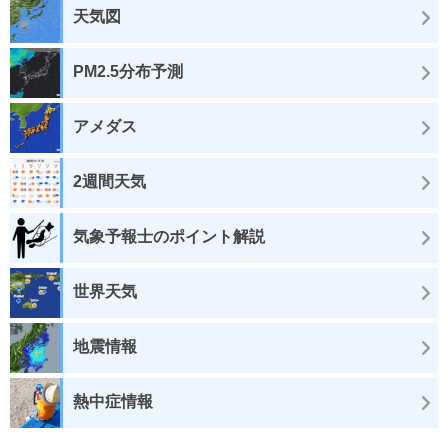
天気図
PM2.5分布予測
アメダス
2週間天気
気象予報士のポイント解説
世界天気
地震情報
熱中症情報