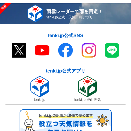
雨雲レーダーで雨を回避！
tenki.jp公式 天気予報アプリ
tenki.jp公式SNS
tenki.jp公式アプリ
tenki.jp
tenki.jp 登山天気