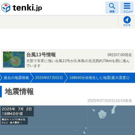
tenki.jp
検索
メニュー
現在地
台風13号情報
08日07:00現在
大型で非常に強い台風13号が久米島の北北西約70kmを西に進ん
でいます
過去の地震情報
2025年07月02日
16時40分頃発生した地震(最大震度1)
地震情報
2025年07月02日16:43発表