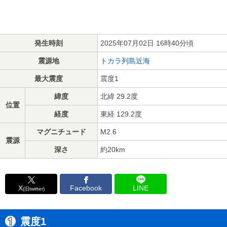
発生時刻
2025年07月02日 16時40分頃
震源地
トカラ列島近海
最大震度
震度1
緯度
北緯 29.2度
位置
経度
東経 129.2度
マグニチュード
M2.6
震源
深さ
約20km
X
Facebook
LINE
(旧twitter)
震度1