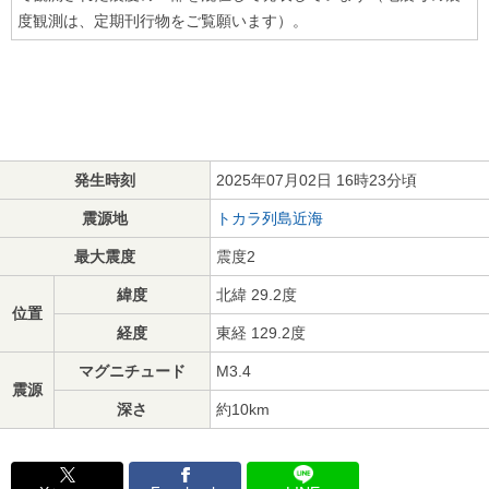
度観測は、定期刊行物をご覧願います）。
発生時刻
2025年07月02日 16時23分頃
震源地
トカラ列島近海
最大震度
震度2
緯度
北緯 29.2度
位置
経度
東経 129.2度
マグニチュード
M3.4
震源
深さ
約10km