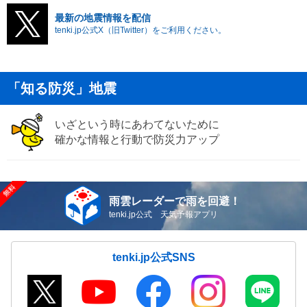
最新の地震情報を配信
tenki.jp公式X（旧Twitter）をご利用ください。
「知る防災」地震
いざという時にあわてないために
確かな情報と行動で防災力アップ
雨雲レーダーで雨を回避！
tenki.jp公式 天気予報アプリ
tenki.jp公式SNS