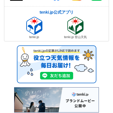
tenki.jp公式アプリ
tenki.jp
tenki.jp 登山天気