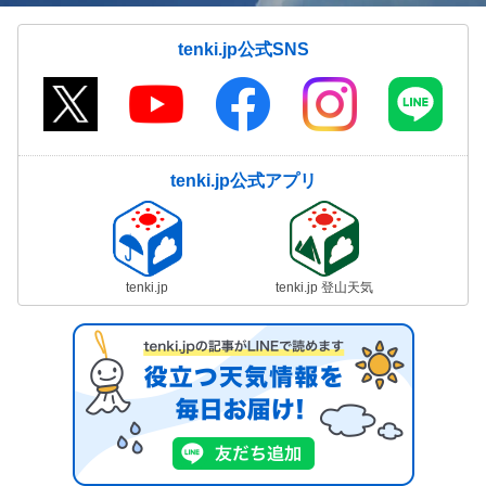
tenki.jp公式SNS
tenki.jp公式アプリ
tenki.jp
tenki.jp 登山天気