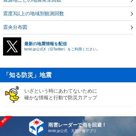
震度3以上の地域別観測回数
震央分布図
最新の地震情報を配信
tenki.jp公式X（旧Twitter）をご利用ください。
「知る防災」地震
いざという時にあわてないために
確かな情報と行動で防災力アップ
雨雲レーダーで雨を回避！
tenki.jp公式 天気予報アプリ