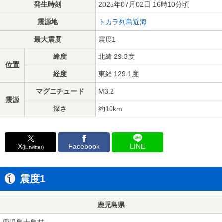
発生時刻
2025年07月02日 16時10分頃
震源地
トカラ列島近海
最大震度
震度1
緯度
北緯 29.3度
位置
経度
東経 129.1度
マグニチュード
M3.2
震源
深さ
約10km
X
Facebook
LINE
(旧twitter)
震度1
鹿児島県
鹿児島十島村