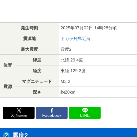
発生時刻
2025年07月02日 14時28分頃
震源地
トカラ列島近海
最大震度
震度2
緯度
北緯 29.4度
位置
経度
東経 129.2度
マグニチュード
M3.2
震源
深さ
約20km
X
Facebook
LINE
(旧twitter)
震度2