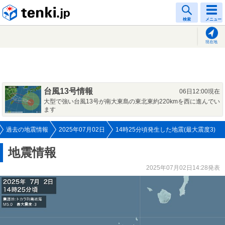
tenki.jp
検索
メニュー
現在地
台風13号情報
06日12:00現在
大型で強い台風13号が南大東島の東北東約220kmを西に進んでい
ます
過去の地震情報
2025年07月02日
14時25分頃発生した地震(最大震度3)
地震情報
2025年07月02日14:28発表