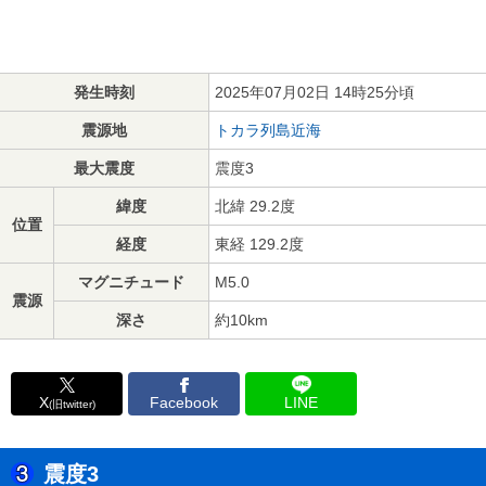
発生時刻
2025年07月02日 14時25分頃
震源地
トカラ列島近海
最大震度
震度3
緯度
北緯 29.2度
位置
経度
東経 129.2度
マグニチュード
M5.0
震源
深さ
約10km
X
Facebook
LINE
(旧twitter)
震度3