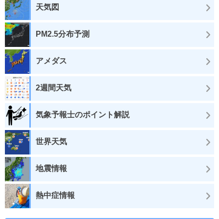
天気図
PM2.5分布予測
アメダス
2週間天気
気象予報士のポイント解説
世界天気
地震情報
熱中症情報