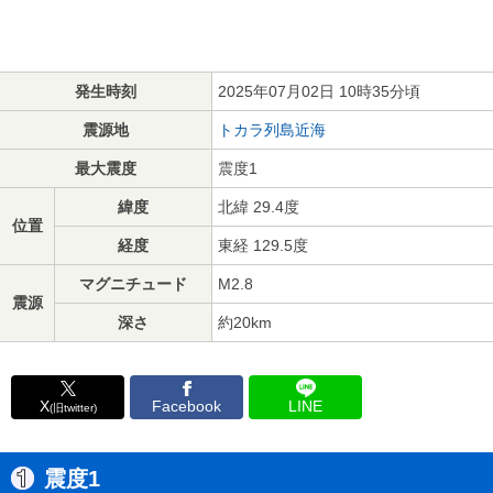
発生時刻
2025年07月02日 10時35分頃
震源地
トカラ列島近海
最大震度
震度1
緯度
北緯 29.4度
位置
経度
東経 129.5度
マグニチュード
M2.8
震源
深さ
約20km
X
Facebook
LINE
(旧twitter)
震度1