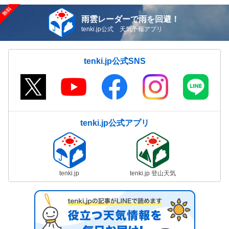
雨雲レーダーで雨を回避！
tenki.jp公式 天気予報アプリ
tenki.jp公式SNS
tenki.jp公式アプリ
tenki.jp
tenki.jp 登山天気