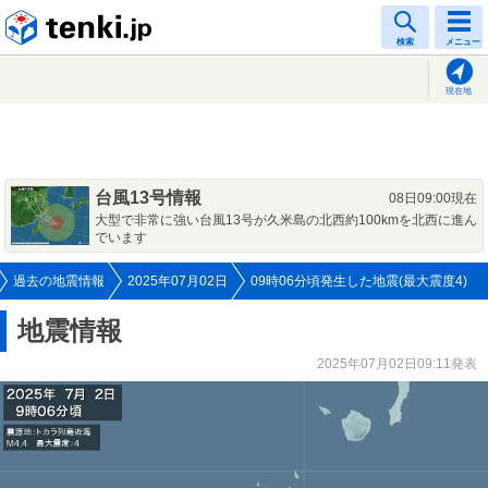
tenki.jp
検索
メニュー
現在地
台風13号情報
08日09:00現在
大型で非常に強い台風13号が久米島の北西約100kmを北西に進ん
でいます
過去の地震情報
2025年07月02日
09時06分頃発生した地震(最大震度4)
地震情報
2025年07月02日09:11発表