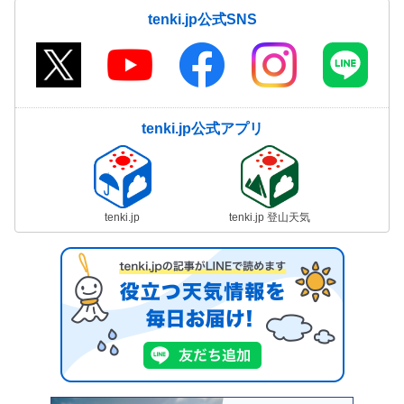
tenki.jp公式SNS
tenki.jp公式アプリ
tenki.jp
tenki.jp 登山天気