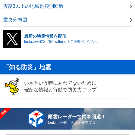
震度3以上の地域別観測回数
震央分布図
最新の地震情報を配信
tenki.jp公式X（旧Twitter）をご利用ください。
「知る防災」地震
いざという時にあわてないために
確かな情報と行動で防災力アップ
雨雲レーダーで雨を回避！
tenki.jp公式 天気予報アプリ