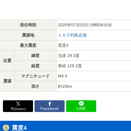
発生時刻
2025年07月02日 09時06分頃
震源地
トカラ列島近海
最大震度
震度4
緯度
北緯 29.3度
位置
経度
東経 129.2度
マグニチュード
M4.4
震源
深さ
約10km
X
Facebook
LINE
(旧twitter)
震度4