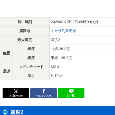
発生時刻
2025年07月02日 09時00分頃
震源地
トカラ列島近海
最大震度
震度2
緯度
北緯 29.2度
位置
経度
東経 129.2度
マグニチュード
M2.3
震源
深さ
約10km
X
Facebook
LINE
(旧twitter)
震度2