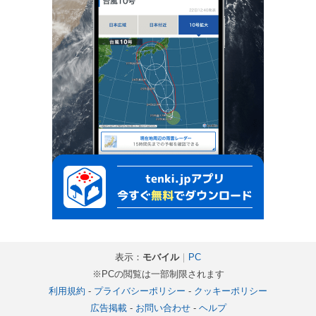
表示：
モバイル
｜
PC
※PCの閲覧は一部制限されます
利用規約
-
プライバシーポリシー
-
クッキーポリシー
広告掲載
-
お問い合わせ
-
ヘルプ