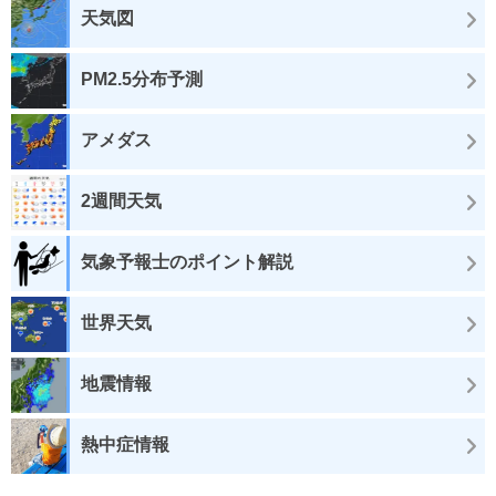
天気図
PM2.5分布予測
アメダス
2週間天気
気象予報士のポイント解説
世界天気
地震情報
熱中症情報