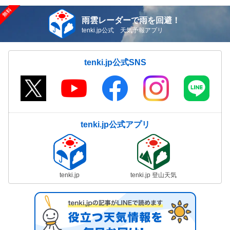
雨雲レーダーで雨を回避！
tenki.jp公式 天気予報アプリ
tenki.jp公式SNS
tenki.jp公式アプリ
tenki.jp
tenki.jp 登山天気