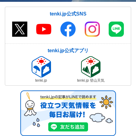
tenki.jp公式SNS
tenki.jp公式アプリ
tenki.jp
tenki.jp 登山天気