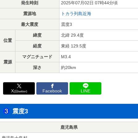
発生時刻
2025年07月02日 07時44分頃
震源地
トカラ列島近海
最大震度
震度3
緯度
北緯 29.4度
位置
経度
東経 129.5度
マグニチュード
M3.4
震源
深さ
約20km
X
Facebook
LINE
(旧twitter)
震度3
鹿児島県
鹿児島十島村