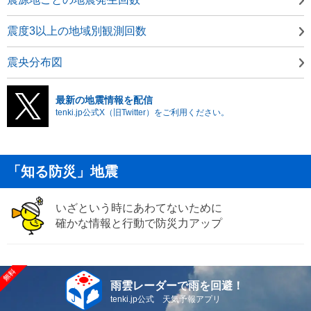
震度3以上の地域別観測回数
震央分布図
最新の地震情報を配信
tenki.jp公式X（旧Twitter）をご利用ください。
「知る防災」地震
いざという時にあわてないために
確かな情報と行動で防災力アップ
雨雲レーダーで雨を回避！
tenki.jp公式 天気予報アプリ