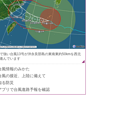
で強い台風13号が沖永良部島の東南東約50kmを西北
進んでいます
台風情報のみかた
台風の接近、上陸に備えて
知る防災
アプリで台風進路予報を確認