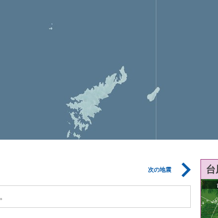
台
次の地震
。