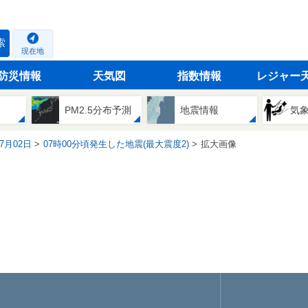
索
現在地
防災情報
天気図
指数情報
レジャー
PM2.5分布予測
地震情報
気
07月02日
07時00分頃発生した地震(最大震度2)
拡大画像