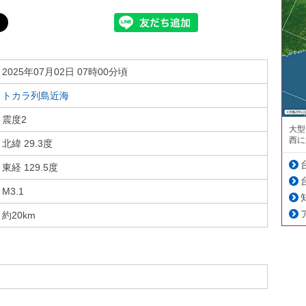
2025年07月02日 07時00分頃
トカラ列島近海
震度2
大型
西に
北緯 29.3度
東経 129.5度
M3.1
約20km