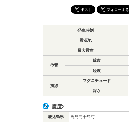
発生時刻
震源地
最大震度
緯度
位置
経度
マグニチュード
震源
深さ
震度2
鹿児島県
鹿児島十島村