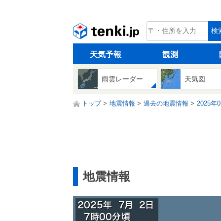
tenki.jp
検
天気予報
観測
雨雲レーダー
天気図
トップ
地震情報
過去の地震情報
2025年
地震情報