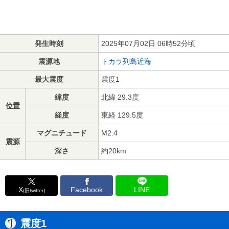
発生時刻
2025年07月02日 06時52分頃
震源地
トカラ列島近海
最大震度
震度1
緯度
北緯 29.3度
位置
経度
東経 129.5度
マグニチュード
M2.4
震源
深さ
約20km
X
Facebook
LINE
(旧twitter)
震度1