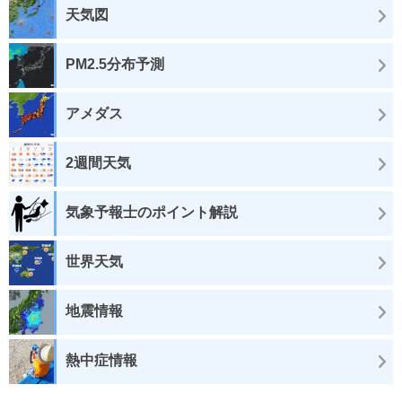
天気図
PM2.5分布予測
アメダス
2週間天気
気象予報士のポイント解説
世界天気
地震情報
熱中症情報