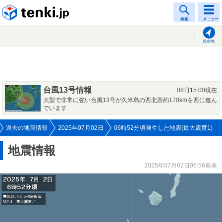
tenki.jp
検索
メニュー
現在地
台風13号情報
08日15:00現在
大型で非常に強い台風13号が久米島の西北西約170kmを西に進ん
でいます
過去の地震情報
2025年07月02日
06時52分頃発生した地震(最大震度1)
地震情報
2025年07月02日06:56発表