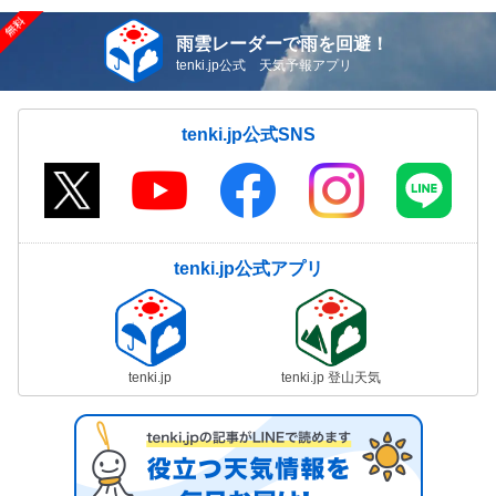
雨雲レーダーで雨を回避！
tenki.jp公式 天気予報アプリ
tenki.jp公式SNS
tenki.jp公式アプリ
tenki.jp
tenki.jp 登山天気