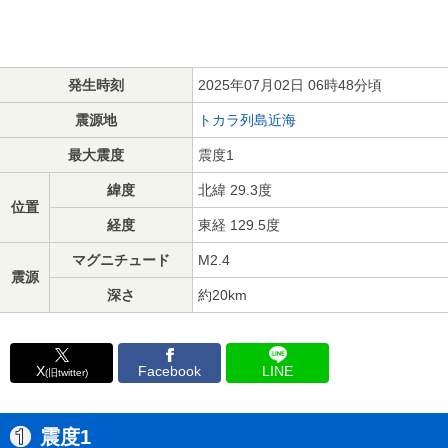
発生時刻
2025年07月02日 06時48分頃
震源地
トカラ列島近海
最大震度
震度1
緯度
北緯 29.3度
位置
経度
東経 129.5度
マグニチュード
M2.4
震源
深さ
約20km
X
Facebook
LINE
(旧twitter)
震度1