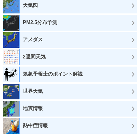
天気図
PM2.5分布予測
アメダス
2週間天気
気象予報士のポイント解説
世界天気
地震情報
熱中症情報