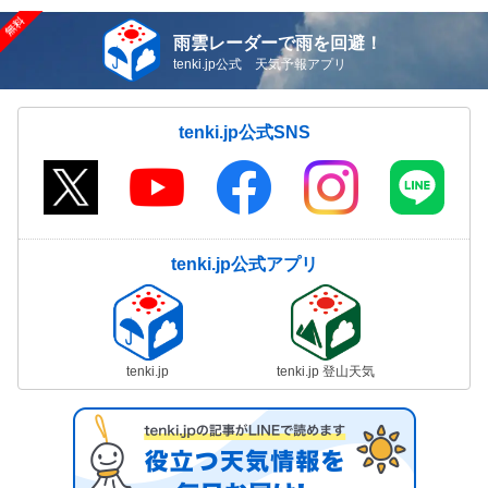
雨雲レーダーで雨を回避！
tenki.jp公式 天気予報アプリ
tenki.jp公式SNS
tenki.jp公式アプリ
tenki.jp
tenki.jp 登山天気