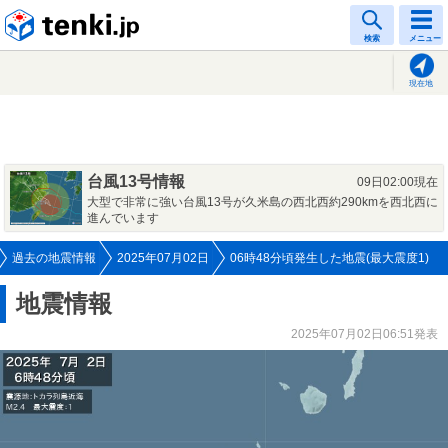
tenki.jp
検索
メニュー
現在地
台風13号情報
09日02:00現在
大型で非常に強い台風13号が久米島の西北西約290kmを西北西に
進んでいます
過去の地震情報
2025年07月02日
06時48分頃発生した地震(最大震度1)
地震情報
2025年07月02日06:51発表