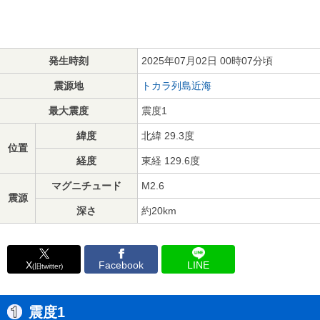
発生時刻
2025年07月02日 00時07分頃
震源地
トカラ列島近海
最大震度
震度1
緯度
北緯 29.3度
位置
経度
東経 129.6度
マグニチュード
M2.6
震源
深さ
約20km
X
Facebook
LINE
(旧twitter)
震度1