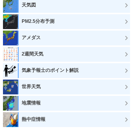
天気図
PM2.5分布予測
アメダス
2週間天気
気象予報士のポイント解説
世界天気
地震情報
熱中症情報