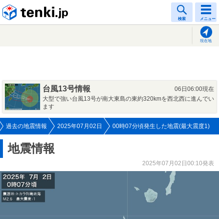
tenki.jp
検索
メニュー
現在地
台風13号情報
06日06:00現在
大型で強い台風13号が南大東島の東約320kmを西北西に進んでい
ます
過去の地震情報
2025年07月02日
00時07分頃発生した地震(最大震度1)
地震情報
2025年07月02日00:10発表