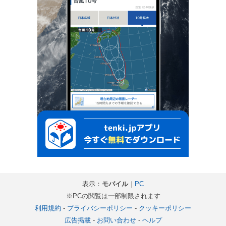
表示：
モバイル
｜
PC
※PCの閲覧は一部制限されます
利用規約
-
プライバシーポリシー
-
クッキーポリシー
広告掲載
-
お問い合わせ
-
ヘルプ