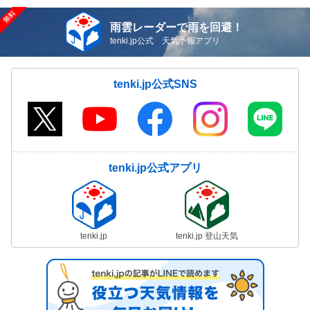
雨雲レーダーで雨を回避！
tenki.jp公式 天気予報アプリ
tenki.jp公式SNS
tenki.jp公式アプリ
tenki.jp
tenki.jp 登山天気